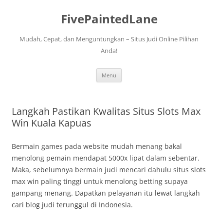
FivePaintedLane
Mudah, Cepat, dan Menguntungkan – Situs Judi Online Pilihan
Anda!
Skip
Menu
to
content
Langkah Pastikan Kwalitas Situs Slots Max
Win Kuala Kapuas
Bermain games pada website mudah menang bakal
menolong pemain mendapat 5000x lipat dalam sebentar.
Maka, sebelumnya bermain judi mencari dahulu situs slots
max win paling tinggi untuk menolong betting supaya
gampang menang. Dapatkan pelayanan itu lewat langkah
cari blog judi terunggul di Indonesia.