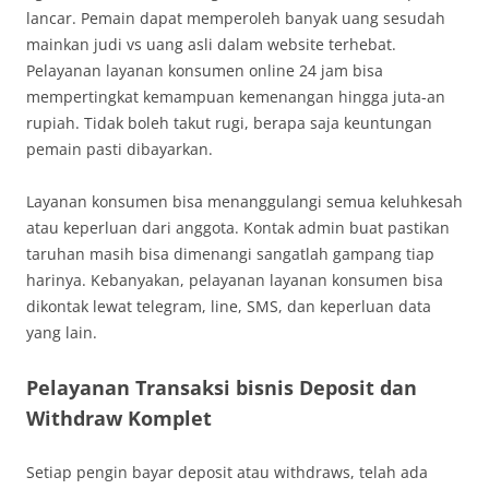
lancar. Pemain dapat memperoleh banyak uang sesudah
mainkan judi vs uang asli dalam website terhebat.
Pelayanan layanan konsumen online 24 jam bisa
mempertingkat kemampuan kemenangan hingga juta-an
rupiah. Tidak boleh takut rugi, berapa saja keuntungan
pemain pasti dibayarkan.
Layanan konsumen bisa menanggulangi semua keluhkesah
atau keperluan dari anggota. Kontak admin buat pastikan
taruhan masih bisa dimenangi sangatlah gampang tiap
harinya. Kebanyakan, pelayanan layanan konsumen bisa
dikontak lewat telegram, line, SMS, dan keperluan data
yang lain.
Pelayanan Transaksi bisnis Deposit dan
Withdraw Komplet
Setiap pengin bayar deposit atau withdraws, telah ada