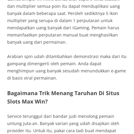
dan multiplier semua poin itu dapat menduplikasi uang
banyak dalam beberapa saat. Peroleh sedikitnya 5 ikon
multiplier yang serupa di dalam 1 perputaran untuk
mendapatkan uang banyak dari iGaming. Pemain harus
memanfaatkan perputaran manual buat menghasilkan
banyak uang dari permainan.
Arabian spin udah ditambahkan demonstrasi maka dari itu
gampang dimengerti oleh pemain. Anda dapat
menghimpun uang banyak sesudah menundukkan e-game
di basis viral permainan.
Bagaimana Trik Menang Taruhan Di Situs
Slots Max Win?
Service terunggul dari bandar judi menolong pemain
untung juta-an. Banyak varian yang udah disajikan oleh
provider itu. Untuk itu, pakai cara tadi buat mendapat