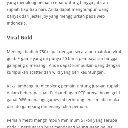
yang menolong pemain cepat untung hingga juta-an
rupiah tiap-tiap hari. Anda dapat menghimpun uang
banyak dari jester joy yang menggiurkan pada web
Indonesia.
Viral Gold
Menangi hadiah 750x lipat dengan secara permainkan viral
gold. E-game yang ini punya 20 baris pembayaran hingga
gampang dimenangi. Anda dapat kumpulkan uang dengan
kumpulkan scatter dan wild yang beri keuntungan.
Ke-2 lambang itu menolong pemain untung juta-an rupiah
dalam beberapa saat. Perbandingan RTP punya boom gold
gapai 96% manalagi games ini terhitung jenis media maka
dari itu gampang dimenangi oleh pemula.
Pemain mesti menghimpun minimum 5 ikon yang serupa
pada 1 perputaran buat mendapati keuntungan paling