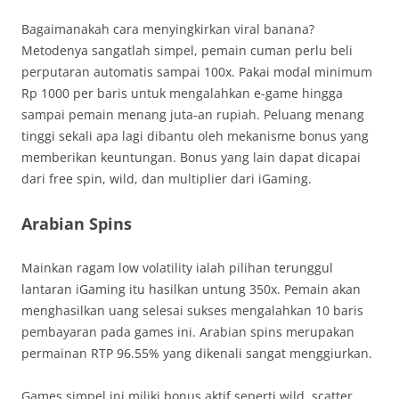
Bagaimanakah cara menyingkirkan viral banana?
Metodenya sangatlah simpel, pemain cuman perlu beli
perputaran automatis sampai 100x. Pakai modal minimum
Rp 1000 per baris untuk mengalahkan e-game hingga
sampai pemain menang juta-an rupiah. Peluang menang
tinggi sekali apa lagi dibantu oleh mekanisme bonus yang
memberikan keuntungan. Bonus yang lain dapat dicapai
dari free spin, wild, dan multiplier dari iGaming.
Arabian Spins
Mainkan ragam low volatility ialah pilihan terunggul
lantaran iGaming itu hasilkan untung 350x. Pemain akan
menghasilkan uang selesai sukses mengalahkan 10 baris
pembayaran pada games ini. Arabian spins merupakan
permainan RTP 96.55% yang dikenali sangat menggiurkan.
Games simpel ini miliki bonus aktif seperti wild, scatter,