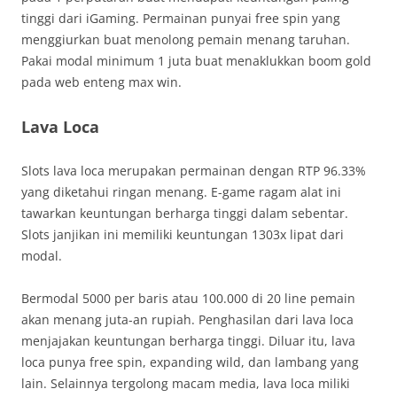
tinggi dari iGaming. Permainan punyai free spin yang
menggiurkan buat menolong pemain menang taruhan.
Pakai modal minimum 1 juta buat menaklukkan boom gold
pada web enteng max win.
Lava Loca
Slots lava loca merupakan permainan dengan RTP 96.33%
yang diketahui ringan menang. E-game ragam alat ini
tawarkan keuntungan berharga tinggi dalam sebentar.
Slots janjikan ini memiliki keuntungan 1303x lipat dari
modal.
Bermodal 5000 per baris atau 100.000 di 20 line pemain
akan menang juta-an rupiah. Penghasilan dari lava loca
menjajakan keuntungan berharga tinggi. Diluar itu, lava
loca punya free spin, expanding wild, dan lambang yang
lain. Selainnya tergolong macam media, lava loca miliki