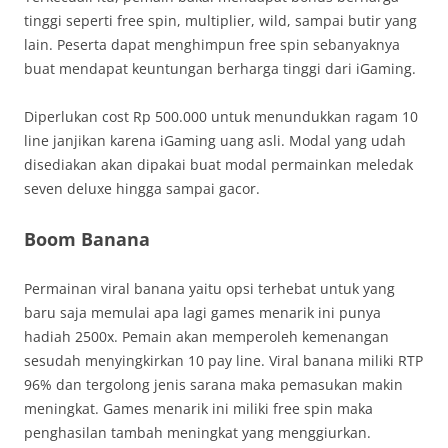
tinggi seperti free spin, multiplier, wild, sampai butir yang
lain. Peserta dapat menghimpun free spin sebanyaknya
buat mendapat keuntungan berharga tinggi dari iGaming.
Diperlukan cost Rp 500.000 untuk menundukkan ragam 10
line janjikan karena iGaming uang asli. Modal yang udah
disediakan akan dipakai buat modal permainkan meledak
seven deluxe hingga sampai gacor.
Boom Banana
Permainan viral banana yaitu opsi terhebat untuk yang
baru saja memulai apa lagi games menarik ini punya
hadiah 2500x. Pemain akan memperoleh kemenangan
sesudah menyingkirkan 10 pay line. Viral banana miliki RTP
96% dan tergolong jenis sarana maka pemasukan makin
meningkat. Games menarik ini miliki free spin maka
penghasilan tambah meningkat yang menggiurkan.