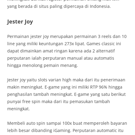
yang berada di situs paling dipercaya di Indonesia.
Jester Joy
Permainan jester joy merupakan permainan 3 reels dan 10
line yang miliki keuntungan 273x lipat. Games classic ini
dapat dimainkan amat ringan karena ada 2 alternatif
perputaran ialah perputaran manual atau automatis
hingga menolong pemain menang.
Jester joy yaitu slots varian high maka dari itu penerimaan
makin meningkat. E-game yang ini miliki RTP 96% hingga
penghasilan tambah meningkat. E-game yang satu berikut
punyai free spin maka dari itu pemasukan tambah
meningkat.
Membeli auto spin sampai 100x buat memperoleh bayaran
lebih besar dibanding iGaming. Perputaran automatic itu