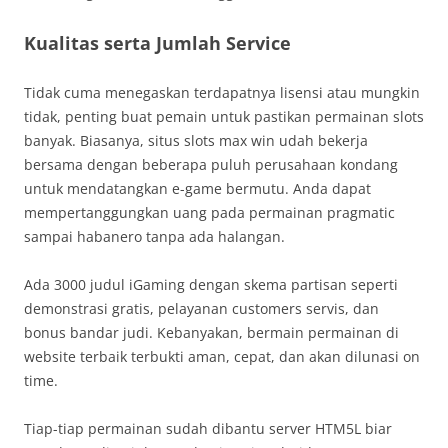
Kualitas serta Jumlah Service
Tidak cuma menegaskan terdapatnya lisensi atau mungkin
tidak, penting buat pemain untuk pastikan permainan slots
banyak. Biasanya, situs slots max win udah bekerja
bersama dengan beberapa puluh perusahaan kondang
untuk mendatangkan e-game bermutu. Anda dapat
mempertanggungkan uang pada permainan pragmatic
sampai habanero tanpa ada halangan.
Ada 3000 judul iGaming dengan skema partisan seperti
demonstrasi gratis, pelayanan customers servis, dan
bonus bandar judi. Kebanyakan, bermain permainan di
website terbaik terbukti aman, cepat, dan akan dilunasi on
time.
Tiap-tiap permainan sudah dibantu server HTM5L biar