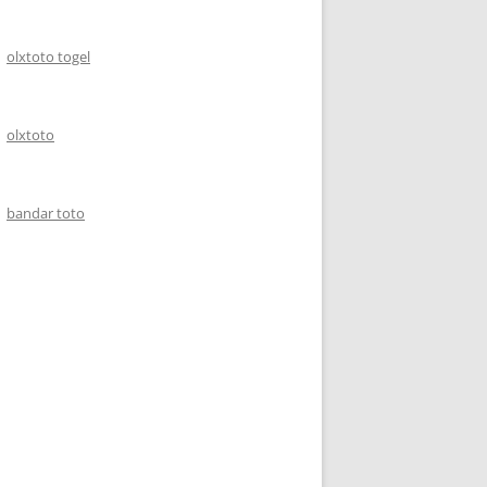
olxtoto togel
olxtoto
bandar toto