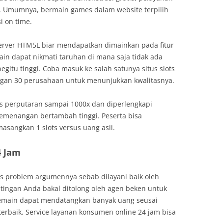
di. Umumnya, bermain games dalam website terpilih
i on time.
erver HTM5L biar mendapatkan dimainkan pada fitur
in dapat nikmati taruhan di mana saja tidak ada
itu tinggi. Coba masuk ke salah satunya situs slots
ngan 30 perusahaan untuk menunjukkan kwalitasnya.
s perputaran sampai 1000x dan diperlengkapi
kemenangan bertambah tinggi. Peserta bisa
angkan 1 slots versus uang asli.
4 Jam
s problem argumennya sebab dilayani baik oleh
tingan Anda bakal ditolong oleh agen beken untuk
emain dapat mendatangkan banyak uang seusai
terbaik. Service layanan konsumen online 24 jam bisa