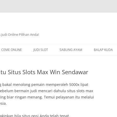
udi Online Pilihan Anda!
Skip
to
CEME ONLINE
JUDI SLOT
SABUNG AYAM
BALAP KUDA
content
u Situs Slots Max Win Sendawar
 bakal menolong pemain memperoleh 5000x lipat
 sebelum bermain judi mencari dahulu situs slots max
ting biar ringan menang. Temui pelayanan itu melalui
sia.
kinkan bila situs opsi Anda telah tepat.