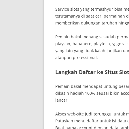
Service slots yang termashyur bis
terutamanya di saat cari permainan d
memberikan dukungan taruhan hingga
Pemain bakal menang sesudah permai
playson, habanero, playtech, yggdrassi
yang lain yang tidak kalah janjikan d
ataupun professional.
Langkah Daftar ke Situs Slo
Pemain bakal mendapat untung besar
dikasih hadiah 100% seusai bikin acc
lancar.
Akses web-site judi terunggul untuk
Putuskan menu daftar untuk isi data d
Buat nama account dengan data tamba