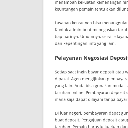
menambah kekuatan kemenangan hingga
keuntungan pemain tentu akan diluna
Layanan konsumen bisa menanggulang
Kontak admin buat menegaskan taruh
tiap harinya. Umumnya, service layan
dan kepentingan info yang lain.
Pelayanan Negosiasi Deposi
Setiap saat ingin bayar deposit atau 
dipakai. Agen mengijinkan pembayaran
yang lain. Anda bisa gunakan modal 
taruhan online. Pembayaran deposit s
mana saja dapat dilayani tanpa baya
Di luar negeri, pembayaran dapat gunak
buat deposit. Pengajuan deposit atau
taruhan. Pemain harus keluarkan dan