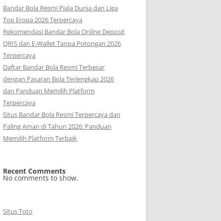
Bandar Bola Resmi Piala Dunia dan Liga
Top Eropa 2026 Terpercaya
Rekomendasi Bandar Bola Online Deposit
QRIS dan E-Wallet Tanpa Potongan 2026
Terpercaya
Daftar Bandar Bola Resmi Terbesar
dengan Pasaran Bola Terlengkap 2026
dan Panduan Memilih Platform
Terpercaya
Situs Bandar Bola Resmi Terpercaya dan
Paling Aman di Tahun 2026: Panduan
Memilih Platform Terbaik
Recent Comments
No comments to show.
Situs Toto