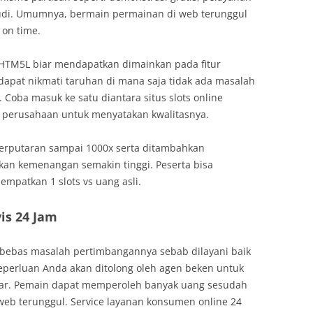
judi. Umumnya, bermain permainan di web terunggul
 on time.
 HTM5L biar mendapatkan dimainkan pada fitur
dapat nikmati taruhan di mana saja tidak ada masalah
 Coba masuk ke satu diantara situs slots online
 perusahaan untuk menyatakan kwalitasnya.
perputaran sampai 1000x serta ditambahkan
kan kemenangan semakin tinggi. Peserta bisa
patkan 1 slots vs uang asli.
is 24 Jam
 bebas masalah pertimbangannya sebab dilayani baik
eperluan Anda akan ditolong oleh agen beken untuk
car. Pemain dapat memperoleh banyak uang sesudah
web terunggul. Service layanan konsumen online 24