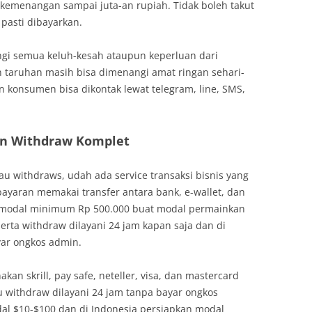
emenangan sampai juta-an rupiah. Tidak boleh takut
pasti dibayarkan.
i semua keluh-kesah ataupun keperluan dari
n taruhan masih bisa dimenangi amat ringan sehari-
 konsumen bisa dikontak lewat telegram, line, SMS,
an Withdraw Komplet
au withdraws, udah ada service transaksi bisnis yang
ayaran memakai transfer antara bank, e-wallet, dan
an modal minimum Rp 500.000 buat modal permainkan
erta withdraw dilayani 24 jam kapan saja dan di
yar ongkos admin.
an skrill, pay safe, neteller, visa, dan mastercard
u withdraw dilayani 24 jam tanpa bayar ongkos
al $10-$100 dan di Indonesia persiapkan modal