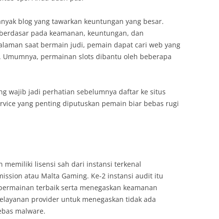
banyak blog yang tawarkan keuntungan yang besar.
 berdasar pada keamanan, keuntungan, dan
laman saat bermain judi, pemain dapat cari web yang
. Umumnya, permainan slots dibantu oleh beberapa
ng wajib jadi perhatian sebelumnya daftar ke situs
 service yang penting diputuskan pemain biar bebas rugi
emiliki lisensi sah dari instansi terkenal
ion atau Malta Gaming. Ke-2 instansi audit itu
permainan terbaik serta menegaskan keamanan
elayanan provider untuk menegaskan tidak ada
ebas malware.