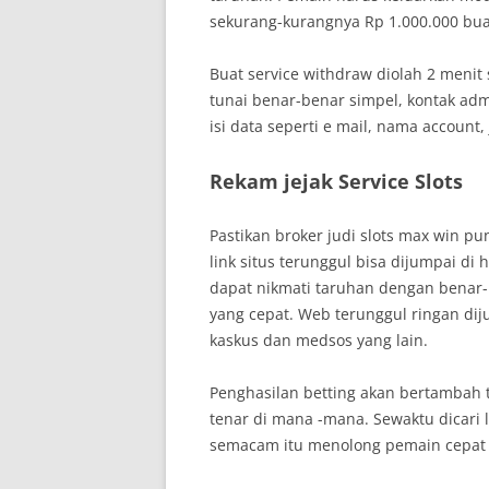
sekurang-kurangnya Rp 1.000.000 bua
Buat service withdraw diolah 2 menit
tunai benar-benar simpel, kontak adm
isi data seperti e mail, nama account
Rekam jejak Service Slots
Pastikan broker judi slots max win pun
link situs terunggul bisa dijumpai di
dapat nikmati taruhan dengan benar-
yang cepat. Web terunggul ringan dij
kaskus dan medsos yang lain.
Penghasilan betting akan bertambah t
tenar di mana -mana. Sewaktu dicari 
semacam itu menolong pemain cepat un