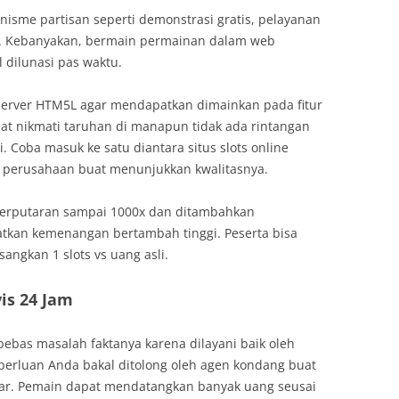
isme partisan seperti demonstrasi gratis, pelayanan
di. Kebanyakan, bermain permainan dalam web
l dilunasi pas waktu.
server HTM5L agar mendapatkan dimainkan pada fitur
at nikmati taruhan di manapun tidak ada rintangan
 Coba masuk ke satu diantara situs slots online
0 perusahaan buat menunjukkan kwalitasnya.
perputaran sampai 1000x dan ditambahkan
atkan kemenangan bertambah tinggi. Peserta bisa
gkan 1 slots vs uang asli.
is 24 Jam
ebas masalah faktanya karena dilayani baik oleh
perluan Anda bakal ditolong oleh agen kondang buat
car. Pemain dapat mendatangkan banyak uang seusai