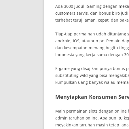
Ada 3000 judul iGaming dengan mekan
customers servis, dan bonus biro ju
terhebat teruji aman, cepat, dan baka
Tiap-tiap permainan udah ditunjang 
android, IOS, ataupun pc. Pemain dap
dan kesempatan menang begitu tinggi.
Indonesia yang kerja-sama dengan 3
E-game yang disajikan punya bonus 
substituting wild yang bisa mengakib
kumpulkan uang banyak walau memasan
Menyiapkan Konsumen Serv
Main permainan slots dengan online b
admin taruhan online. Apa pun itu ke
meyakinkan taruhan masih tetap lan