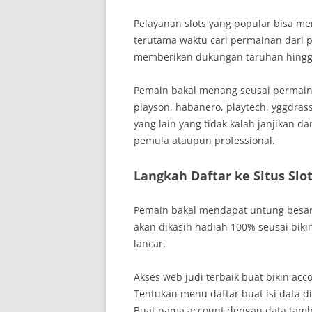
Pelayanan slots yang popular bisa 
terutama waktu cari permainan dari p
memberikan dukungan taruhan hingga
Pemain bakal menang seusai permainka
playson, habanero, playtech, yggdrass
yang lain yang tidak kalah janjikan d
pemula ataupun professional.
Langkah Daftar ke Situs Slo
Pemain bakal mendapat untung besar
akan dikasih hadiah 100% seusai bik
lancar.
Akses web judi terbaik buat bikin acc
Tentukan menu daftar buat isi data di
Buat nama account dengan data tamba