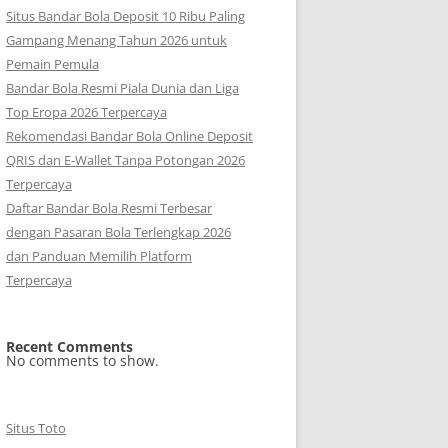
Situs Bandar Bola Deposit 10 Ribu Paling
Gampang Menang Tahun 2026 untuk
Pemain Pemula
Bandar Bola Resmi Piala Dunia dan Liga
Top Eropa 2026 Terpercaya
Rekomendasi Bandar Bola Online Deposit
QRIS dan E-Wallet Tanpa Potongan 2026
Terpercaya
Daftar Bandar Bola Resmi Terbesar
dengan Pasaran Bola Terlengkap 2026
dan Panduan Memilih Platform
Terpercaya
Recent Comments
No comments to show.
Situs Toto