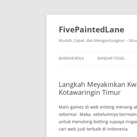
FivePaintedLane
Mudah, Cepat, dan Menguntungkan – Situs J
BANDAR BOLA
BANDAR TOGEL
Langkah Meyakinkan Kwal
Kotawaringin Timur
Main games di web enteng menang a
sebentar. Maka, sebelumnya bermain j
untuk menolong betting supaya ringa
cari web judi terbaik di Indonesia.