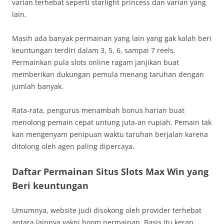
varian terhebat seperti starlight princess dan varian yang
lain.
Masih ada banyak permainan yang lain yang gak kalah beri
keuntungan terdiri dalam 3, 5, 6, sampai 7 reels.
Permainkan pula slots online ragam janjikan buat
memberikan dukungan pemula menang taruhan dengan
jumlah banyak.
Rata-rata, pengurus menambah bonus harian buat
menolong pemain cepat untung juta-an rupiah. Pemain tak
kan mengenyam penipuan waktu taruhan berjalan karena
ditolong oleh agen paling dipercaya.
Daftar Permainan Situs Slots Max Win yang
Beri keuntungan
Umumnya, website judi disokong oleh provider terhebat
antara lainnya yakni boom permainan. Basis itu kerap