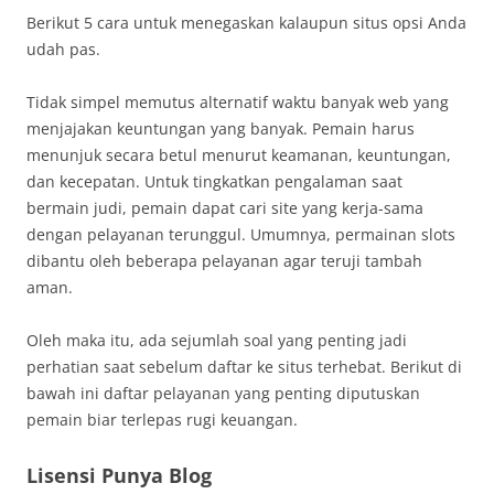
Berikut 5 cara untuk menegaskan kalaupun situs opsi Anda
udah pas.
Tidak simpel memutus alternatif waktu banyak web yang
menjajakan keuntungan yang banyak. Pemain harus
menunjuk secara betul menurut keamanan, keuntungan,
dan kecepatan. Untuk tingkatkan pengalaman saat
bermain judi, pemain dapat cari site yang kerja-sama
dengan pelayanan terunggul. Umumnya, permainan slots
dibantu oleh beberapa pelayanan agar teruji tambah
aman.
Oleh maka itu, ada sejumlah soal yang penting jadi
perhatian saat sebelum daftar ke situs terhebat. Berikut di
bawah ini daftar pelayanan yang penting diputuskan
pemain biar terlepas rugi keuangan.
Lisensi Punya Blog