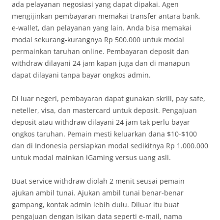
ada pelayanan negosiasi yang dapat dipakai. Agen
mengijinkan pembayaran memakai transfer antara bank,
e-wallet, dan pelayanan yang lain. Anda bisa memakai
modal sekurang-kurangnya Rp 500.000 untuk modal
permainkan taruhan online. Pembayaran deposit dan
withdraw dilayani 24 jam kapan juga dan di manapun
dapat dilayani tanpa bayar ongkos admin.
Di luar negeri, pembayaran dapat gunakan skrill, pay safe,
neteller, visa, dan mastercard untuk deposit. Pengajuan
deposit atau withdraw dilayani 24 jam tak perlu bayar
ongkos taruhan. Pemain mesti keluarkan dana $10-$100
dan di Indonesia persiapkan modal sedikitnya Rp 1.000.000
untuk modal mainkan iGaming versus uang asli.
Buat service withdraw diolah 2 menit seusai pemain
ajukan ambil tunai. Ajukan ambil tunai benar-benar
gampang, kontak admin lebih dulu. Diluar itu buat
pengajuan dengan isikan data seperti e-mail, nama