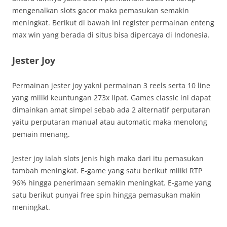
mengenalkan slots gacor maka pemasukan semakin
meningkat. Berikut di bawah ini register permainan enteng
max win yang berada di situs bisa dipercaya di Indonesia.
Jester Joy
Permainan jester joy yakni permainan 3 reels serta 10 line
yang miliki keuntungan 273x lipat. Games classic ini dapat
dimainkan amat simpel sebab ada 2 alternatif perputaran
yaitu perputaran manual atau automatic maka menolong
pemain menang.
Jester joy ialah slots jenis high maka dari itu pemasukan
tambah meningkat. E-game yang satu berikut miliki RTP
96% hingga penerimaan semakin meningkat. E-game yang
satu berikut punyai free spin hingga pemasukan makin
meningkat.