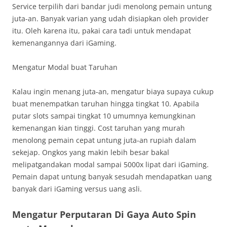
Service terpilih dari bandar judi menolong pemain untung
juta-an. Banyak varian yang udah disiapkan oleh provider
itu. Oleh karena itu, pakai cara tadi untuk mendapat
kemenangannya dari iGaming.
Mengatur Modal buat Taruhan
Kalau ingin menang juta-an, mengatur biaya supaya cukup
buat menempatkan taruhan hingga tingkat 10. Apabila
putar slots sampai tingkat 10 umumnya kemungkinan
kemenangan kian tinggi. Cost taruhan yang murah
menolong pemain cepat untung juta-an rupiah dalam
sekejap. Ongkos yang makin lebih besar bakal
melipatgandakan modal sampai 5000x lipat dari iGaming.
Pemain dapat untung banyak sesudah mendapatkan uang
banyak dari iGaming versus uang asli.
Mengatur Perputaran Di Gaya Auto Spin