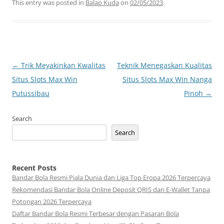
This entry was posted in
Balap Kuda
on
02/05/2023
.
Post
←
Trik Meyakinkan Kwalitas
Teknik Menegaskan Kualitas
navigation
Situs Slots Max Win
Situs Slots Max Win Nanga
Putussibau
Pinoh
→
Search
Search
Recent Posts
Bandar Bola Resmi Piala Dunia dan Liga Top Eropa 2026 Terpercaya
Rekomendasi Bandar Bola Online Deposit QRIS dan E-Wallet Tanpa
Potongan 2026 Terpercaya
Daftar Bandar Bola Resmi Terbesar dengan Pasaran Bola