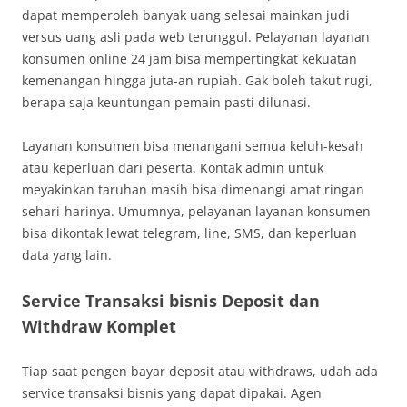
dapat memperoleh banyak uang selesai mainkan judi
versus uang asli pada web terunggul. Pelayanan layanan
konsumen online 24 jam bisa mempertingkat kekuatan
kemenangan hingga juta-an rupiah. Gak boleh takut rugi,
berapa saja keuntungan pemain pasti dilunasi.
Layanan konsumen bisa menangani semua keluh-kesah
atau keperluan dari peserta. Kontak admin untuk
meyakinkan taruhan masih bisa dimenangi amat ringan
sehari-harinya. Umumnya, pelayanan layanan konsumen
bisa dikontak lewat telegram, line, SMS, dan keperluan
data yang lain.
Service Transaksi bisnis Deposit dan
Withdraw Komplet
Tiap saat pengen bayar deposit atau withdraws, udah ada
service transaksi bisnis yang dapat dipakai. Agen