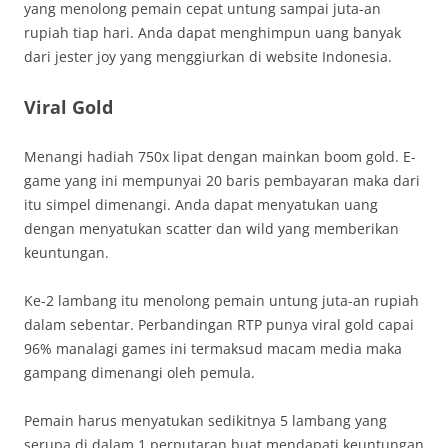
yang menolong pemain cepat untung sampai juta-an
rupiah tiap hari. Anda dapat menghimpun uang banyak
dari jester joy yang menggiurkan di website Indonesia.
Viral Gold
Menangi hadiah 750x lipat dengan mainkan boom gold. E-
game yang ini mempunyai 20 baris pembayaran maka dari
itu simpel dimenangi. Anda dapat menyatukan uang
dengan menyatukan scatter dan wild yang memberikan
keuntungan.
Ke-2 lambang itu menolong pemain untung juta-an rupiah
dalam sebentar. Perbandingan RTP punya viral gold capai
96% manalagi games ini termaksud macam media maka
gampang dimenangi oleh pemula.
Pemain harus menyatukan sedikitnya 5 lambang yang
serupa di dalam 1 perputaran buat mendapati keuntungan