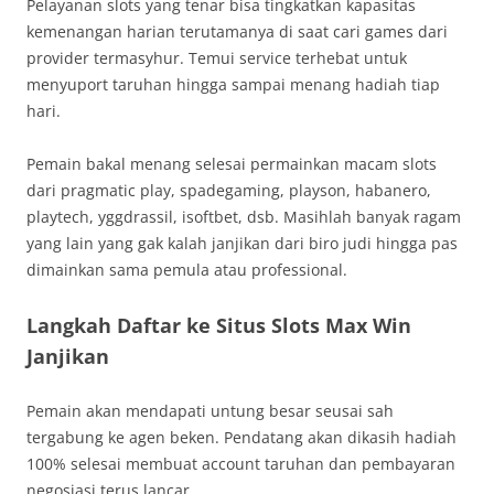
Pelayanan slots yang tenar bisa tingkatkan kapasitas
kemenangan harian terutamanya di saat cari games dari
provider termasyhur. Temui service terhebat untuk
menyuport taruhan hingga sampai menang hadiah tiap
hari.
Pemain bakal menang selesai permainkan macam slots
dari pragmatic play, spadegaming, playson, habanero,
playtech, yggdrassil, isoftbet, dsb. Masihlah banyak ragam
yang lain yang gak kalah janjikan dari biro judi hingga pas
dimainkan sama pemula atau professional.
Langkah Daftar ke Situs Slots Max Win
Janjikan
Pemain akan mendapati untung besar seusai sah
tergabung ke agen beken. Pendatang akan dikasih hadiah
100% selesai membuat account taruhan dan pembayaran
negosiasi terus lancar.