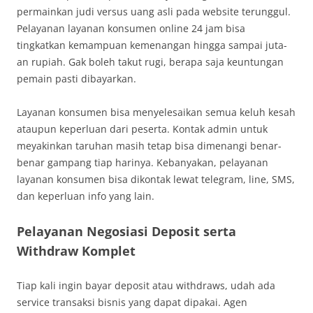
permainkan judi versus uang asli pada website terunggul.
Pelayanan layanan konsumen online 24 jam bisa
tingkatkan kemampuan kemenangan hingga sampai juta-
an rupiah. Gak boleh takut rugi, berapa saja keuntungan
pemain pasti dibayarkan.
Layanan konsumen bisa menyelesaikan semua keluh kesah
ataupun keperluan dari peserta. Kontak admin untuk
meyakinkan taruhan masih tetap bisa dimenangi benar-
benar gampang tiap harinya. Kebanyakan, pelayanan
layanan konsumen bisa dikontak lewat telegram, line, SMS,
dan keperluan info yang lain.
Pelayanan Negosiasi Deposit serta
Withdraw Komplet
Tiap kali ingin bayar deposit atau withdraws, udah ada
service transaksi bisnis yang dapat dipakai. Agen