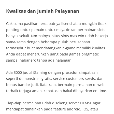
Kwalitas dan Jumlah Pelayanan
Gak cuma pastikan terdapatnya lisensi atau mungkin tidak,
penting untuk pemain untuk meyakinkan permainan slots
banyak sekali. Normalnya, situs slots max win udah bekerja
sama-sama dengan beberapa puluh perusahaan
termasyhur buat mendatangkan e-game memiliki kualitas.
Anda dapat menaruhkan uang pada games pragmatic
sampai habanero tanpa ada halangan.
Ada 3000 judul iGaming dengan prosedur simpatisan
seperti demonstrasi gratis, service customers servis, dan
bonus bandar judi. Rata-rata, bermain permainan di web
terbaik terjaga aman, cepat, dan bakal dibayarkan on time.
Tiap-tiap permainan udah disokong server HTM5L agar
mendapat dimainkan pada feature android, IOS, atau