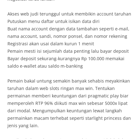
Akses web judi terunggul untuk membikin account taruhan
Putuskan menu daftar untuk isikan data diri
Buat nama account dengan data tambahan seperti e-mail,
nama account, sandi, nomor ponsel, dan nomor rekening
Registrasi akan usai dalam kurun 1 menit
Pemain mesti isi sejumlah data penting lalu bayar deposit
Bayar deposit sekurang-kurangnya Rp 100.000 memakai
saldo e-wallet atau saldo m-banking
Pemain bakal untung semakin banyak sehabis meyakinkan
taruhan dalam web slots ringan max win. Tentukan
permainan memberi keuntungan dari pragmatic play biar
memperoleh RTP 96% diikuti max win sebesar 5000x lipat
dari modal. Mengumpulkan keuntungan lewat langkah
permainkan macam terhebat seperti starlight princess dan
jenis yang lain.