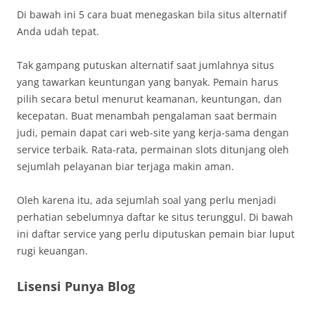
Di bawah ini 5 cara buat menegaskan bila situs alternatif
Anda udah tepat.
Tak gampang putuskan alternatif saat jumlahnya situs
yang tawarkan keuntungan yang banyak. Pemain harus
pilih secara betul menurut keamanan, keuntungan, dan
kecepatan. Buat menambah pengalaman saat bermain
judi, pemain dapat cari web-site yang kerja-sama dengan
service terbaik. Rata-rata, permainan slots ditunjang oleh
sejumlah pelayanan biar terjaga makin aman.
Oleh karena itu, ada sejumlah soal yang perlu menjadi
perhatian sebelumnya daftar ke situs terunggul. Di bawah
ini daftar service yang perlu diputuskan pemain biar luput
rugi keuangan.
Lisensi Punya Blog