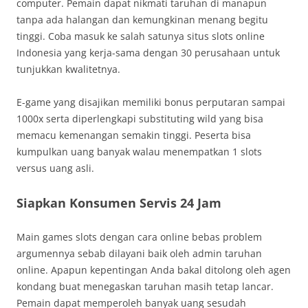
computer. Pemain dapat nikmati taruhan di manapun
tanpa ada halangan dan kemungkinan menang begitu
tinggi. Coba masuk ke salah satunya situs slots online
Indonesia yang kerja-sama dengan 30 perusahaan untuk
tunjukkan kwalitetnya.
E-game yang disajikan memiliki bonus perputaran sampai
1000x serta diperlengkapi substituting wild yang bisa
memacu kemenangan semakin tinggi. Peserta bisa
kumpulkan uang banyak walau menempatkan 1 slots
versus uang asli.
Siapkan Konsumen Servis 24 Jam
Main games slots dengan cara online bebas problem
argumennya sebab dilayani baik oleh admin taruhan
online. Apapun kepentingan Anda bakal ditolong oleh agen
kondang buat menegaskan taruhan masih tetap lancar.
Pemain dapat memperoleh banyak uang sesudah