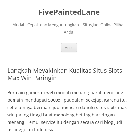
FivePaintedLane
Mudah, Cepat, dan Menguntungkan – Situs Judi Online Pilihan
Anda!
Skip
Menu
to
content
Langkah Meyakinkan Kualitas Situs Slots
Max Win Paringin
Bermain games di web mudah menang bakal menolong
pemain mendapati 5000x lipat dalam sekejap. Karena itu,
sebelumnya bermain judi mencari dahulu situs slots max
win paling tinggi buat menolong betting biar ringan
menang. Temui service itu dengan secara cari blog judi
terunggul di Indonesia.