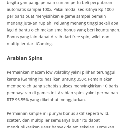
begitu gampang, pemain cuman perlu beli perputaran
automatis sampai 100x. Pakai modal sedikitnya Rp 1000
per baris buat menyisihkan e-game sampai pemain
menang juta-an rupiah. Peluang menang tinggi sekali apa
lagi dibantu oleh mekanisme bonus yang beri keuntungan.
Bonus yang lain dapat diraih dari free spin, wild, dan
multiplier dari iGaming.
Arabian Spins
Permainkan macam low volatility yakni pilihan terunggul
karena iGaming itu hasilkan untung 350x. Pemain akan
memperoleh uang sehabis sukses menyingkirkan 10 baris
pembayaran di games ini. Arabian spins yakni permainan
RTP 96.55% yang diketahui menggiurkan.
Permainan simple ini punyai bonus aktif seperti wild,
scatter, dan multiplier semuanya butir itu dapat
menduplikasikan uang banyak dalam sekejap. Temukan