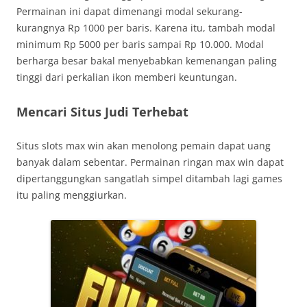
Permainan ini dapat dimenangi modal sekurang-
kurangnya Rp 1000 per baris. Karena itu, tambah modal
minimum Rp 5000 per baris sampai Rp 10.000. Modal
berharga besar bakal menyebabkan kemenangan paling
tinggi dari perkalian ikon memberi keuntungan.
Mencari Situs Judi Terhebat
Situs slots max win akan menolong pemain dapat uang
banyak dalam sebentar. Permainan ringan max win dapat
dipertanggungkan sangatlah simpel ditambah lagi games
itu paling menggiurkan.