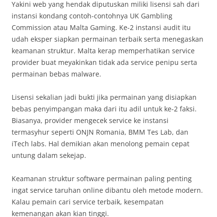
Yakini web yang hendak diputuskan miliki lisensi sah dari
instansi kondang contoh-contohnya UK Gambling
Commission atau Malta Gaming. Ke-2 instansi audit itu
udah eksper siapkan permainan terbaik serta menegaskan
keamanan struktur. Malta kerap memperhatikan service
provider buat meyakinkan tidak ada service penipu serta
permainan bebas malware.
Lisensi sekalian jadi bukti jika permainan yang disiapkan
bebas penyimpangan maka dari itu adil untuk ke-2 faksi.
Biasanya, provider mengecek service ke instansi
termasyhur seperti ONJN Romania, BMM Tes Lab, dan
iTech labs. Hal demikian akan menolong pemain cepat
untung dalam sekejap.
Keamanan struktur software permainan paling penting
ingat service taruhan online dibantu oleh metode modern.
Kalau pemain cari service terbaik, kesempatan
kemenangan akan kian tinggi.