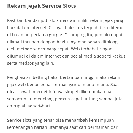
Rekam jejak Service Slots
Pastikan bandar judi slots max win miliki rekam jejak yang
baik dalam internet. Cirinya, link situs terpilih bisa ditemui
di halaman pertama google. Disamping itu, pemain dapat
nikmati taruhan dengan begitu nyaman sebab ditolong
oleh metode server yang cepat. Web terhebat ringan
dijumpai di dalam internet dan social media seperti kaskus
serta medsos yang lain.
Penghasilan betting bakal bertambah tinggi maka rekam
jejak web benar-benar termashyur di mana -mana. Saat
dicari lewat internet infonya simpel diketemukan hal
semacam itu menolong pemain cepat untung sampai juta-
an rupiah sehari-hari.
Service slots yang tenar bisa menambah kemampuan
kemenangan harian utamanya saat cari permainan dari