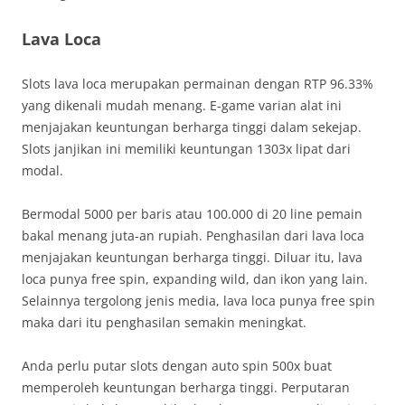
Lava Loca
Slots lava loca merupakan permainan dengan RTP 96.33%
yang dikenali mudah menang. E-game varian alat ini
menjajakan keuntungan berharga tinggi dalam sekejap.
Slots janjikan ini memiliki keuntungan 1303x lipat dari
modal.
Bermodal 5000 per baris atau 100.000 di 20 line pemain
bakal menang juta-an rupiah. Penghasilan dari lava loca
menjajakan keuntungan berharga tinggi. Diluar itu, lava
loca punya free spin, expanding wild, dan ikon yang lain.
Selainnya tergolong jenis media, lava loca punya free spin
maka dari itu penghasilan semakin meningkat.
Anda perlu putar slots dengan auto spin 500x buat
memperoleh keuntungan berharga tinggi. Perputaran