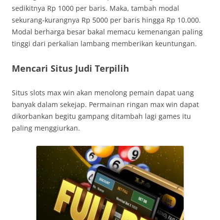
sedikitnya Rp 1000 per baris. Maka, tambah modal
sekurang-kurangnya Rp 5000 per baris hingga Rp 10.000.
Modal berharga besar bakal memacu kemenangan paling
tinggi dari perkalian lambang memberikan keuntungan.
Mencari Situs Judi Terpilih
Situs slots max win akan menolong pemain dapat uang
banyak dalam sekejap. Permainan ringan max win dapat
dikorbankan begitu gampang ditambah lagi games itu
paling menggiurkan.