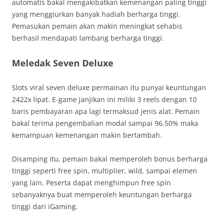
automatis bakal mengakibatkan kemenangan paling tinggi
yang menggiurkan banyak hadiah berharga tinggi.
Pemasukan pemain akan makin meningkat sehabis
berhasil mendapati lambang berharga tinggi.
Meledak Seven Deluxe
Slots viral seven deluxe permainan itu punyai keuntungan
2422x lipat. E-game janjikan ini miliki 3 reels dengan 10
baris pembayaran apa lagi termaksud jenis alat. Pemain
bakal terima pengembalian modal sampai 96.50% maka
kemampuan kemenangan makin bertambah.
Disamping itu, pemain bakal memperoleh bonus berharga
tinggi seperti free spin, multiplier, wild, sampai elemen
yang lain. Peserta dapat menghimpun free spin
sebanyaknya buat memperoleh keuntungan berharga
tinggi dari iGaming.