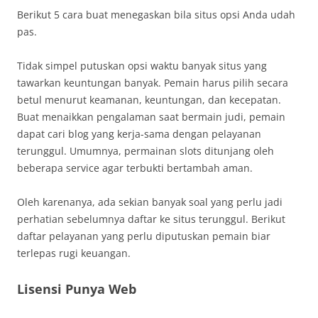
Berikut 5 cara buat menegaskan bila situs opsi Anda udah
pas.
Tidak simpel putuskan opsi waktu banyak situs yang
tawarkan keuntungan banyak. Pemain harus pilih secara
betul menurut keamanan, keuntungan, dan kecepatan.
Buat menaikkan pengalaman saat bermain judi, pemain
dapat cari blog yang kerja-sama dengan pelayanan
terunggul. Umumnya, permainan slots ditunjang oleh
beberapa service agar terbukti bertambah aman.
Oleh karenanya, ada sekian banyak soal yang perlu jadi
perhatian sebelumnya daftar ke situs terunggul. Berikut
daftar pelayanan yang perlu diputuskan pemain biar
terlepas rugi keuangan.
Lisensi Punya Web