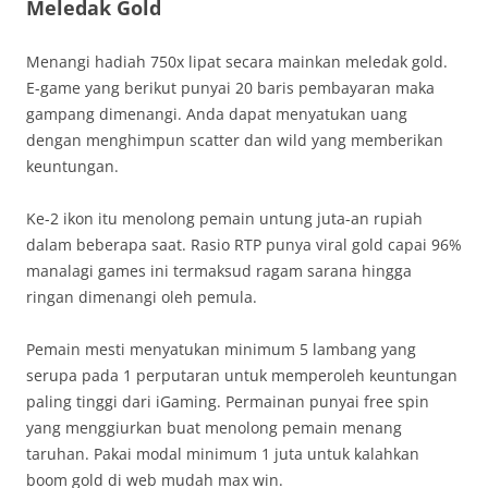
Meledak Gold
Menangi hadiah 750x lipat secara mainkan meledak gold.
E-game yang berikut punyai 20 baris pembayaran maka
gampang dimenangi. Anda dapat menyatukan uang
dengan menghimpun scatter dan wild yang memberikan
keuntungan.
Ke-2 ikon itu menolong pemain untung juta-an rupiah
dalam beberapa saat. Rasio RTP punya viral gold capai 96%
manalagi games ini termaksud ragam sarana hingga
ringan dimenangi oleh pemula.
Pemain mesti menyatukan minimum 5 lambang yang
serupa pada 1 perputaran untuk memperoleh keuntungan
paling tinggi dari iGaming. Permainan punyai free spin
yang menggiurkan buat menolong pemain menang
taruhan. Pakai modal minimum 1 juta untuk kalahkan
boom gold di web mudah max win.