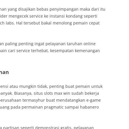
ainan yang disajikan bebas penyimpangan maka dari itu
vider mengecek service ke instansi kondang seperti
h labs. Hal tersebut bakal menolong pemain cepat
n paling penting ingat pelayanan taruhan online
emain cari service terhebat, kesempatan kemenangan
anan
ensi atau mungkin tidak, penting buat pemain untuk
nyak. Biasanya, situs slots max win sudah bekerja
perusahaan termasyhur buat mendatangkan e-game
 uang pada permainan pragmatic sampai habanero
partisan seperti demonstrasi gratis, pelayanan