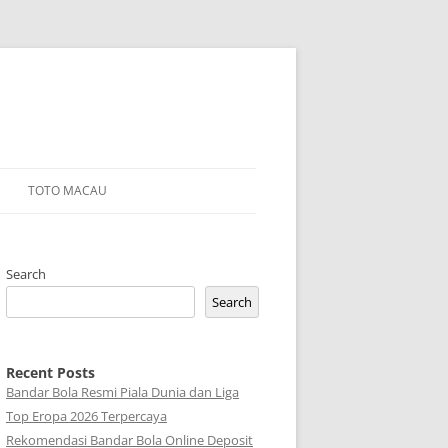
TOTO MACAU
Search
Search
Recent Posts
Bandar Bola Resmi Piala Dunia dan Liga
Top Eropa 2026 Terpercaya
Rekomendasi Bandar Bola Online Deposit