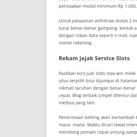
persiapkan modal minimum Rp 1.000.
Untuk pelayanan withdraw diolah 2 me
tunai benar-benar gampang, kontak a
dengan isikan data seperti e mail, n
nomor rekening.
Rekam jejak Service Slots
Pastikan biro judi slots max win miliki
situs terpilih bisa dijumpai di halam
nikmati taruhan dengan benar-benar 
cepat. Blog terbaik simpel ditemui dal
medsos yang lain.
Penerimaan betting akan bertambah ti
mana -mana. Waktu dicari lewat inter
menolong pemain cepat untung sampai