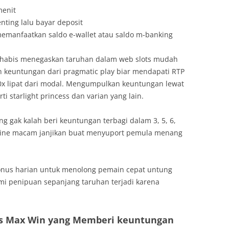
menit
nting lalu bayar deposit
memanfaatkan saldo e-wallet atau saldo m-banking
ehabis menegaskan taruhan dalam web slots mudah
 keuntungan dari pragmatic play biar mendapati RTP
0x lipat dari modal. Mengumpulkan keuntungan lewat
i starlight princess dan varian yang lain.
g gak kalah beri keuntungan terbagi dalam 3, 5, 6,
nline macam janjikan buat menyuport pemula menang
us harian untuk menolong pemain cepat untung
ami penipuan sepanjang taruhan terjadi karena
ots Max Win yang Memberi keuntungan