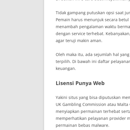
Tidak gampang putuskan opsi saat ju
Pemain harus menunjuk secara betul
menambah pengalaman waktu bermain 
dengan service terhebat. Kebanyakan
agar teruji makin aman.
Oleh maka itu, ada sejumlah hal yang
terpilih. Di bawah ini daftar pelayan
keuangan.
Lisensi Punya Web
Yakini situs yang bisa diputuskan mem
UK Gambling Commission atau Malta Ga
menyiapkan permainan terhebat ser
memperhatikan pelayanan provider ma
permainan bebas malware.