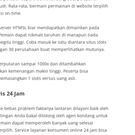
di. Rata-rata, bermain permainan di website terpilih
si on-time.
 server HTM5L biar mendapatkan dimainkan pada
 Pemain dapat nikmati taruhan di manapun tiada
itu tinggi. Coba masuk ke satu diantara situs slots
engan 30 perusahaan buat memperlihatkan mutunya.
perputaran sampai 1000x dan ditambahkan
bkan kemenangan makin tinggi. Peserta bisa
masangkan 1 slots versus uang asli.
is 24 Jam
ne bebas problem faktanya lantaran dilayani baik oleh
ntingan Anda bakal ditolong oleh agen kondang untuk
emain dapat memperoleh banyak uang selesai
terpilih. Service layanan konsumen online 24 jam bisa