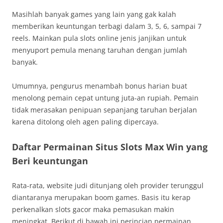
Masihlah banyak games yang lain yang gak kalah
memberikan keuntungan terbagi dalam 3, 5, 6, sampai 7
reels. Mainkan pula slots online jenis janjikan untuk
menyuport pemula menang taruhan dengan jumlah
banyak.
Umumnya, pengurus menambah bonus harian buat
menolong pemain cepat untung juta-an rupiah. Pemain
tidak merasakan penipuan sepanjang taruhan berjalan
karena ditolong oleh agen paling dipercaya.
Daftar Permainan Situs Slots Max Win yang
Beri keuntungan
Rata-rata, website judi ditunjang oleh provider terunggul
diantaranya merupakan boom games. Basis itu kerap
perkenalkan slots gacor maka pemasukan makin
meningkat. Berikut di bawah ini perincian permainan