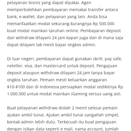
pelayanan bisnis yang dapat dipakai. Agen
memperbolehkan pembayaran memakai transfer antara
bank, e-wallet, dan pelayanan yang lain. Anda bisa
memanfaatkan modal sekurang-kurangnya Rp 500.000
buat modal mainkan taruhan online. Pembayaran deposit
dan withdraw dilayani 24 jam kapan juga dan di mana saja
dapat dilayani tak mesti bayar ongkos admin.
Di luar negeri, pembayaran dapat gunakan skrill, pay safe,
neteller, visa, dan mastercard untuk deposit. Pengajuan
deposit ataupun withdraw dilayani 24 jam tanpa bayar
ongkos taruhan. Pemain mesti keluarkan anggaran
$10-$100 dan di Indonesia persiapkan modal sedikitnya Rp
1.000.000 untuk modal mainkan iGaming versus uang asli.
Buat pelayanan withdraw diolah 2 menit selesai pemain
ajukan ambil tunai. Ajukan ambil tunai sangatlah simpel,
kontak admin lebih dulu. Terkecuali itu buat pengajuan
dengan isikan data seperti e mail, nama account, jumlah