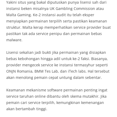
Yakini situs yang bakal diputuskan punya lisensi sah dari
instansi beken misalnya UK Gambling Commission atau
Malta Gaming. Ke-2 instansi audit itu telah eksper
menyiapkan permainan terpilih serta pastikan keamanan
struktur. Malta kerap memperhatikan service provider buat
pastikan tak ada service penipu dan permainan bebas
malware.
Lisensi sekalian jadi bukti jika permainan yang disiapkan
bebas kebohongan hingga adil untuk ke-2 faksi. Biasanya,
provider mengecek service ke instansi termasyhur seperti
ONJN Romania, BMM Tes Lab, dan iTech labs. Hal tersebut
akan menolong pemain cepat untung dalam sebentar.
Keamanan mekanisme software permainan penting ingat
service taruhan online dibantu oleh skema mutakhir. Jika
pemain cari service terpilih, kemungkinan kemenangan
akan bertambah tinggi.