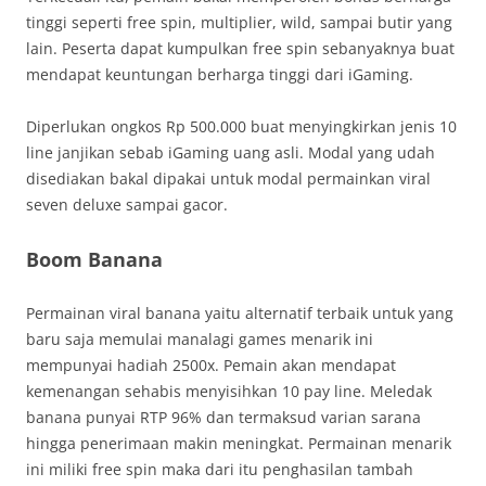
tinggi seperti free spin, multiplier, wild, sampai butir yang
lain. Peserta dapat kumpulkan free spin sebanyaknya buat
mendapat keuntungan berharga tinggi dari iGaming.
Diperlukan ongkos Rp 500.000 buat menyingkirkan jenis 10
line janjikan sebab iGaming uang asli. Modal yang udah
disediakan bakal dipakai untuk modal permainkan viral
seven deluxe sampai gacor.
Boom Banana
Permainan viral banana yaitu alternatif terbaik untuk yang
baru saja memulai manalagi games menarik ini
mempunyai hadiah 2500x. Pemain akan mendapat
kemenangan sehabis menyisihkan 10 pay line. Meledak
banana punyai RTP 96% dan termaksud varian sarana
hingga penerimaan makin meningkat. Permainan menarik
ini miliki free spin maka dari itu penghasilan tambah