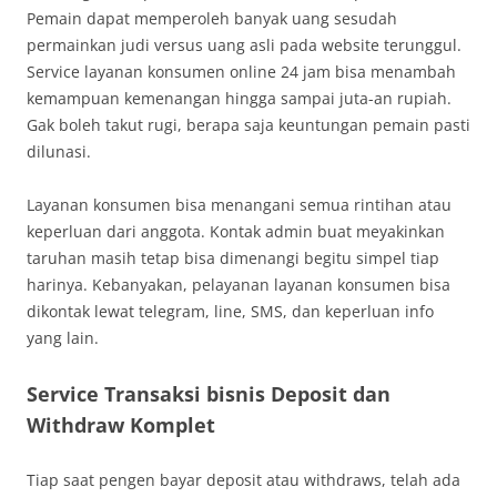
Pemain dapat memperoleh banyak uang sesudah
permainkan judi versus uang asli pada website terunggul.
Service layanan konsumen online 24 jam bisa menambah
kemampuan kemenangan hingga sampai juta-an rupiah.
Gak boleh takut rugi, berapa saja keuntungan pemain pasti
dilunasi.
Layanan konsumen bisa menangani semua rintihan atau
keperluan dari anggota. Kontak admin buat meyakinkan
taruhan masih tetap bisa dimenangi begitu simpel tiap
harinya. Kebanyakan, pelayanan layanan konsumen bisa
dikontak lewat telegram, line, SMS, dan keperluan info
yang lain.
Service Transaksi bisnis Deposit dan
Withdraw Komplet
Tiap saat pengen bayar deposit atau withdraws, telah ada