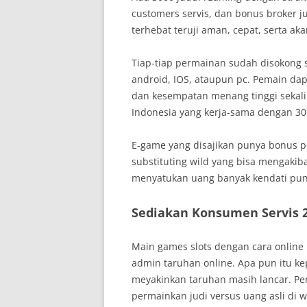
customers servis, dan bonus broker
terhebat teruji aman, cepat, serta aka
Tiap-tiap permainan sudah disokong 
android, IOS, ataupun pc. Pemain dap
dan kesempatan menang tinggi sekali.
Indonesia yang kerja-sama dengan 30
E-game yang disajikan punya bonus 
substituting wild yang bisa mengakib
menyatukan uang banyak kendati pun 
Sediakan Konsumen Servis 
Main games slots dengan cara online
admin taruhan online. Apa pun itu ke
meyakinkan taruhan masih lancar. P
permainkan judi versus uang asli di 