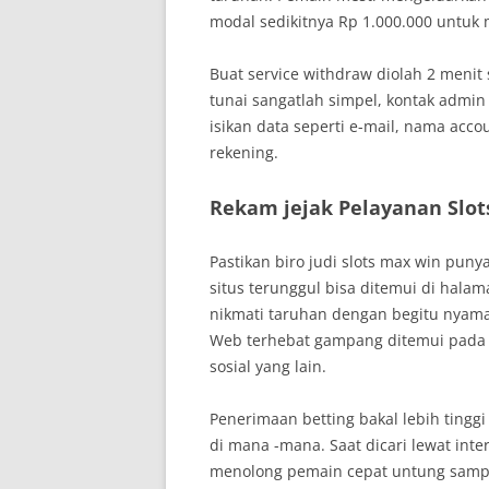
modal sedikitnya Rp 1.000.000 untuk 
Buat service withdraw diolah 2 menit
tunai sangatlah simpel, kontak admin
isikan data seperti e-mail, nama acc
rekening.
Rekam jejak Pelayanan Slot
Pastikan biro judi slots max win punya
situs terunggul bisa ditemui di hala
nikmati taruhan dengan begitu nyaman
Web terhebat gampang ditemui pada in
sosial yang lain.
Penerimaan betting bakal lebih tinggi
di mana -mana. Saat dicari lewat inte
menolong pemain cepat untung sampai