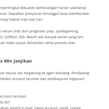
mempertingkat kekuatan kemenangan harian utamanya
rkenal. Dapatkan pelayanan terunggul buat memberikan
ng hadiah tiap-tiap hari.
varian slots dari pragmatic play, spadegaming,
l, isoftbet, dsb. Masih ada banyak varian yang lain
r judi maka sesuai dimainkan sama pemula atau
ax Win Janjikan
ar seusai sah tergabung ke agen kondang. Pendatang
embikin account taruhan dan pembayaran negosiasi
n account taruhan
a diri
han seperti e-mail, nama account, sandi, nomor