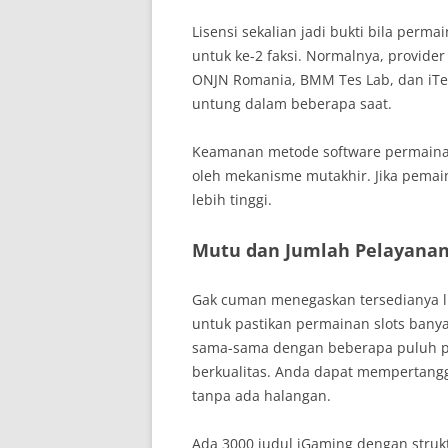
Lisensi sekalian jadi bukti bila per
untuk ke-2 faksi. Normalnya, provide
ONJN Romania, BMM Tes Lab, dan iTe
untung dalam beberapa saat.
Keamanan metode software permainan 
oleh mekanisme mutakhir. Jika pemain
lebih tinggi.
Mutu dan Jumlah Pelayana
Gak cuman menegaskan tersedianya li
untuk pastikan permainan slots banya
sama-sama dengan beberapa puluh 
berkualitas. Anda dapat mempertang
tanpa ada halangan.
Ada 3000 judul iGaming dengan strukt