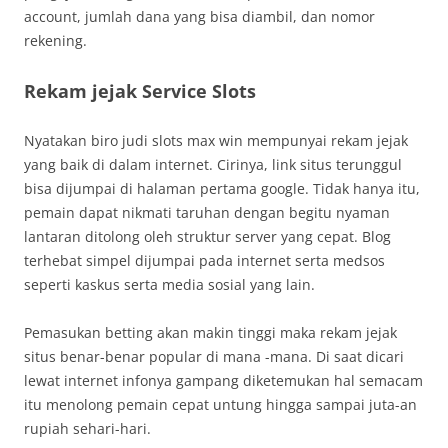
account, jumlah dana yang bisa diambil, dan nomor
rekening.
Rekam jejak Service Slots
Nyatakan biro judi slots max win mempunyai rekam jejak
yang baik di dalam internet. Cirinya, link situs terunggul
bisa dijumpai di halaman pertama google. Tidak hanya itu,
pemain dapat nikmati taruhan dengan begitu nyaman
lantaran ditolong oleh struktur server yang cepat. Blog
terhebat simpel dijumpai pada internet serta medsos
seperti kaskus serta media sosial yang lain.
Pemasukan betting akan makin tinggi maka rekam jejak
situs benar-benar popular di mana -mana. Di saat dicari
lewat internet infonya gampang diketemukan hal semacam
itu menolong pemain cepat untung hingga sampai juta-an
rupiah sehari-hari.