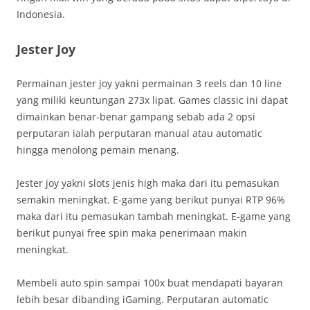
Indonesia.
Jester Joy
Permainan jester joy yakni permainan 3 reels dan 10 line
yang miliki keuntungan 273x lipat. Games classic ini dapat
dimainkan benar-benar gampang sebab ada 2 opsi
perputaran ialah perputaran manual atau automatic
hingga menolong pemain menang.
Jester joy yakni slots jenis high maka dari itu pemasukan
semakin meningkat. E-game yang berikut punyai RTP 96%
maka dari itu pemasukan tambah meningkat. E-game yang
berikut punyai free spin maka penerimaan makin
meningkat.
Membeli auto spin sampai 100x buat mendapati bayaran
lebih besar dibanding iGaming. Perputaran automatic