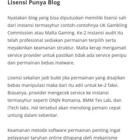
Lisensi Punya Blog
Nyatakan blog yang bisa diputuskan memiliki lisensi sah
dari instansi termasyhur contoh-contohnya UK Gambling
Commission atau Malta Gaming. Ke-2 instansi audit itu
telah profesional sediakan permainan terpilih serta
meyakinkan keamanan struktur. Malta kerap mengamati
service provider untuk pastikan tidak ada service penipu
dan permainan bebas malware.
Lisensi sekalian jadi bukti jika permainan yang disajikan
bebas manipulasi maka dari itu adil untuk ke-2 faksi.
Biasanya, provider mengecek service ke instansi
termasyhur seperti ONJN Romania, BMM Tes Lab, dan
iTech labs. Hal tersebut akan menolong pemain cepat
untung dalam sebentar.
Keamanan metode software permainan penting ingat
pelayanan taruhan online ditopang oleh mekanisme