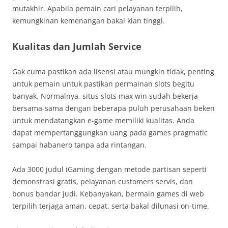
mutakhir. Apabila pemain cari pelayanan terpilih,
kemungkinan kemenangan bakal kian tinggi.
Kualitas dan Jumlah Service
Gak cuma pastikan ada lisensi atau mungkin tidak, penting
untuk pemain untuk pastikan permainan slots begitu
banyak. Normalnya, situs slots max win sudah bekerja
bersama-sama dengan beberapa puluh perusahaan beken
untuk mendatangkan e-game memiliki kualitas. Anda
dapat mempertanggungkan uang pada games pragmatic
sampai habanero tanpa ada rintangan.
Ada 3000 judul iGaming dengan metode partisan seperti
demonstrasi gratis, pelayanan customers servis, dan
bonus bandar judi. Kebanyakan, bermain games di web
terpilih terjaga aman, cepat, serta bakal dilunasi on-time.