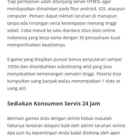
Tiap permainan udah ditunjang server HTM5L agar
mendapatkan dimainkan pada fitur android, IOS, ataupun
computer. Pemain dapat nikmati taruhan di manapun
tanpa ada rintangan serta kesempatan menang tinggi
sekali. Coba masuk ke satu diantara situs slots online
Indonesia yang kerja-sama dengan 30 perusahaan buat
memperlihatkan kwalitetnya.
E-game yang disajikan punyai bonus perputaran sampai
1000x dan ditambahkan substituting wild yang bisa
menyebabkan kemenangan semakin tinggi. Peserta bisa
kumpulkan uang banyak walau menempatkan 1 slots vs
uang asli.
Sediakan Konsumen Servis 24 Jam
Bermain games slots dengan online bebas masalah
faktanya lantaran dilayani baik oleh admin taruhan online.
Apa pun itu kepentingan Anda bakal ditolong oleh agen