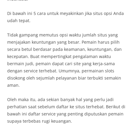
Di bawah ini 5 cara untuk meyakinkan jika situs opsi Anda
udah tepat.
Tidak gampang memutus opsi waktu jumlah situs yang
menjajakan keuntungan yang besar. Pemain harus pilih
secara betul berdasar pada keamanan, keuntungan, dan
kecepatan. Buat mempertingkat pengalaman waktu
bermain judi, pemain dapat cari site yang kerja-sama
dengan service terhebat. Umumnya, permainan slots
disokong oleh sejumlah pelayanan biar terbukti semakin
aman.
Oleh maka itu, ada sekian banyak hal yang perlu jadi
perhatian saat sebelum daftar ke situs terhebat. Berikut di
bawah ini daftar service yang penting diputuskan pemain
supaya terbebas rugi keuangan.