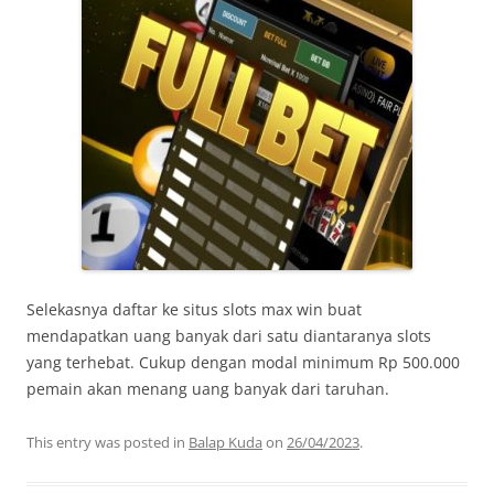
Selekasnya daftar ke situs slots max win buat
mendapatkan uang banyak dari satu diantaranya slots
yang terhebat. Cukup dengan modal minimum Rp 500.000
pemain akan menang uang banyak dari taruhan.
This entry was posted in
Balap Kuda
on
26/04/2023
.