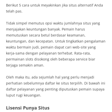
Berikut 5 cara untuk meyakinkan jika situs alternatif Anda
telah pas.
Tidak simpel memutus opsi waktu jumlahnya situs yang
menjajakan keuntungan banyak. Pemain harus
memutuskan secara betul berdasar keamanan,
keuntungan, dan kecepatan. Untuk tingkatkan pengalaman
waktu bermain judi, pemain dapat cari web-site yang
kerja-sama dengan pelayanan terhebat. Rata-rata,
permainan slots disokong oleh beberapa service biar
terjaga semakin aman.
Oleh maka itu, ada sejumlah hal yang perlu menjadi
perhatian sebelumnya daftar ke situs terpilih. Di bawah ini
daftar pelayanan yang penting diputuskan pemain supaya
luput rugi keuangan.
Lisensi Punya Situs