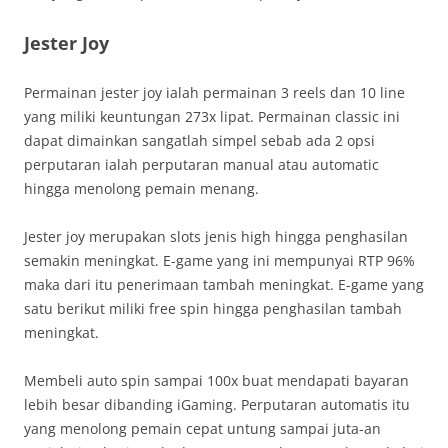
Jester Joy
Permainan jester joy ialah permainan 3 reels dan 10 line
yang miliki keuntungan 273x lipat. Permainan classic ini
dapat dimainkan sangatlah simpel sebab ada 2 opsi
perputaran ialah perputaran manual atau automatic
hingga menolong pemain menang.
Jester joy merupakan slots jenis high hingga penghasilan
semakin meningkat. E-game yang ini mempunyai RTP 96%
maka dari itu penerimaan tambah meningkat. E-game yang
satu berikut miliki free spin hingga penghasilan tambah
meningkat.
Membeli auto spin sampai 100x buat mendapati bayaran
lebih besar dibanding iGaming. Perputaran automatis itu
yang menolong pemain cepat untung sampai juta-an