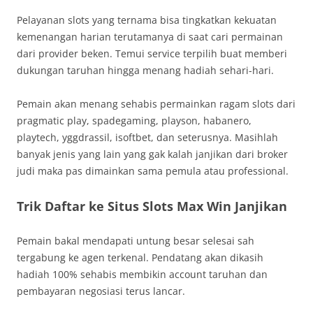
Pelayanan slots yang ternama bisa tingkatkan kekuatan
kemenangan harian terutamanya di saat cari permainan
dari provider beken. Temui service terpilih buat memberi
dukungan taruhan hingga menang hadiah sehari-hari.
Pemain akan menang sehabis permainkan ragam slots dari
pragmatic play, spadegaming, playson, habanero,
playtech, yggdrassil, isoftbet, dan seterusnya. Masihlah
banyak jenis yang lain yang gak kalah janjikan dari broker
judi maka pas dimainkan sama pemula atau professional.
Trik Daftar ke Situs Slots Max Win Janjikan
Pemain bakal mendapati untung besar selesai sah
tergabung ke agen terkenal. Pendatang akan dikasih
hadiah 100% sehabis membikin account taruhan dan
pembayaran negosiasi terus lancar.