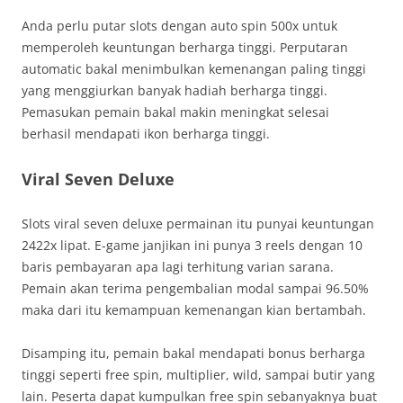
Anda perlu putar slots dengan auto spin 500x untuk
memperoleh keuntungan berharga tinggi. Perputaran
automatic bakal menimbulkan kemenangan paling tinggi
yang menggiurkan banyak hadiah berharga tinggi.
Pemasukan pemain bakal makin meningkat selesai
berhasil mendapati ikon berharga tinggi.
Viral Seven Deluxe
Slots viral seven deluxe permainan itu punyai keuntungan
2422x lipat. E-game janjikan ini punya 3 reels dengan 10
baris pembayaran apa lagi terhitung varian sarana.
Pemain akan terima pengembalian modal sampai 96.50%
maka dari itu kemampuan kemenangan kian bertambah.
Disamping itu, pemain bakal mendapati bonus berharga
tinggi seperti free spin, multiplier, wild, sampai butir yang
lain. Peserta dapat kumpulkan free spin sebanyaknya buat