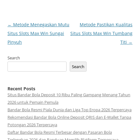
Post
←
Metode Menegaskan Mutu
Metode Pastikan Kualitas
navigation
Situs Slots Max Win Sungai
Situs Slots Max Win Tumbang
Pinyuh
Titi
→
Search
Search
Recent Posts
Situs Bandar Bola Deposit 10 Ribu Paling Gampang Menang Tahun
2026 untuk Pemain Pemula
Bandar Bola Resmi Piala Dunia dan Liga Top Eropa 2026 Terpercaya
Rekomendasi Bandar Bola Online Deposit QRIS dan E-Wallet Tanpa
Potongan 2026 Terpercaya
Daftar Bandar Bola Resmi Terbesar dengan Pasaran Bola
Terlengkap 2026 dan Panduan Memilih Platform Terpercaya