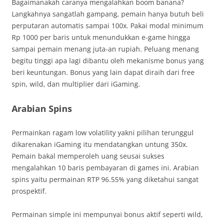
Bagaimanakah caranya mengalahkan boom banana?
Langkahnya sangatlah gampang, pemain hanya butuh beli
perputaran automatis sampai 100x. Pakai modal minimum
Rp 1000 per baris untuk menundukkan e-game hingga
sampai pemain menang juta-an rupiah. Peluang menang
begitu tinggi apa lagi dibantu oleh mekanisme bonus yang
beri keuntungan. Bonus yang lain dapat diraih dari free
spin, wild, dan multiplier dari iGaming.
Arabian Spins
Permainkan ragam low volatility yakni pilihan terunggul
dikarenakan iGaming itu mendatangkan untung 350x.
Pemain bakal memperoleh uang seusai sukses
mengalahkan 10 baris pembayaran di games ini. Arabian
spins yaitu permainan RTP 96.55% yang diketahui sangat
prospektif.
Permainan simple ini mempunyai bonus aktif seperti wild,