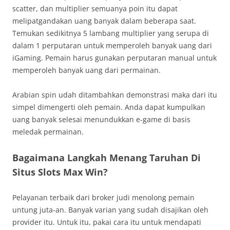
scatter, dan multiplier semuanya poin itu dapat
melipatgandakan uang banyak dalam beberapa saat.
Temukan sedikitnya 5 lambang multiplier yang serupa di
dalam 1 perputaran untuk memperoleh banyak uang dari
iGaming. Pemain harus gunakan perputaran manual untuk
memperoleh banyak uang dari permainan.
Arabian spin udah ditambahkan demonstrasi maka dari itu
simpel dimengerti oleh pemain. Anda dapat kumpulkan
uang banyak selesai menundukkan e-game di basis
meledak permainan.
Bagaimana Langkah Menang Taruhan Di
Situs Slots Max Win?
Pelayanan terbaik dari broker judi menolong pemain
untung juta-an. Banyak varian yang sudah disajikan oleh
provider itu. Untuk itu, pakai cara itu untuk mendapati