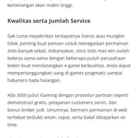
kemenangan akan makin tinggi.
Kwalitas serta Jumlah Service
Gak cuma meyakinkan terdapatnya lisensi atau mungkin
tidak, penting buat pemain untuk menegaskan permainan
slots banyak sekali. Kebanyakan, situs slots max win sudah
bekerja sama-sama dengan beberapa puluh perusahaan
beken buat mendatangkan e-game berkualitas. Anda dapat
mempertanggungkan uang di games pragmatic sampai
habanero tiada halangan.
Ada 3000 judul iGaming dengan prosedur partisan seperti
demonstrasi gratis, pelayanan customers servis, dan
bonus broker judi. Umumnya, bermain permainan di web
terhebat terbukti aman, cepat, serta bakal dibayarkan on
time.