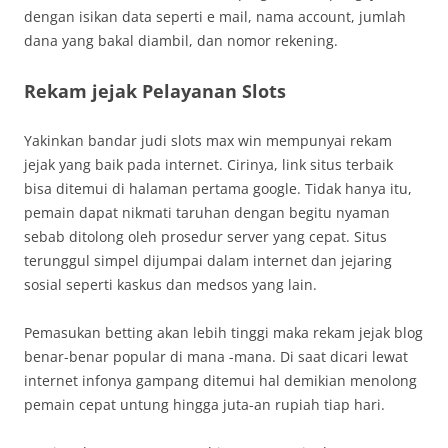
dengan isikan data seperti e mail, nama account, jumlah
dana yang bakal diambil, dan nomor rekening.
Rekam jejak Pelayanan Slots
Yakinkan bandar judi slots max win mempunyai rekam
jejak yang baik pada internet. Cirinya, link situs terbaik
bisa ditemui di halaman pertama google. Tidak hanya itu,
pemain dapat nikmati taruhan dengan begitu nyaman
sebab ditolong oleh prosedur server yang cepat. Situs
terunggul simpel dijumpai dalam internet dan jejaring
sosial seperti kaskus dan medsos yang lain.
Pemasukan betting akan lebih tinggi maka rekam jejak blog
benar-benar popular di mana -mana. Di saat dicari lewat
internet infonya gampang ditemui hal demikian menolong
pemain cepat untung hingga juta-an rupiah tiap hari.