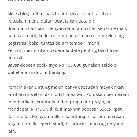
Akses blog judi terbaik buat bikin account taruhan
Putuskan menu daftar buat isikan data diri
Buat nama account dengan data tambahan seperti e mail,
nama account, kode, nomor ponsel, dan nomor rekening
Registrasi bakal tuntas dalam tempo 1 menit
Pemain mesti isikan beberapa data penting lalu bayar
deposit
Bayar deposit sedikitnya Rp 100.000 gunakan saldo e-
wallet atau saldo m-banking
Pemain akan untung makin banyak sesudah meyakinkan
taruhan di web slots mudah max win. Putuskan permainan
memberikan keuntungan dari pragmatic play agar
mendapati RTP 96% diikuti max win sebesar 5000x lipat
dari modal. Mengumpulkan keuntungan secara mainkan
ragam terbaik seperti starlight princess dan ragam yang
lain.