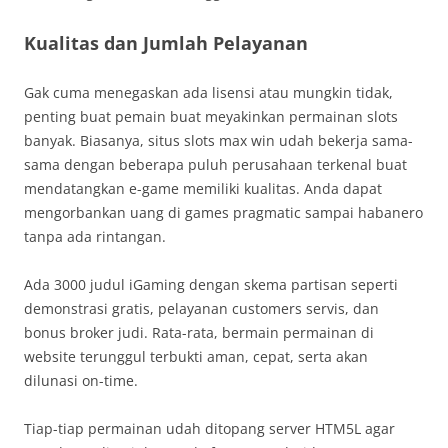
Kualitas dan Jumlah Pelayanan
Gak cuma menegaskan ada lisensi atau mungkin tidak,
penting buat pemain buat meyakinkan permainan slots
banyak. Biasanya, situs slots max win udah bekerja sama-
sama dengan beberapa puluh perusahaan terkenal buat
mendatangkan e-game memiliki kualitas. Anda dapat
mengorbankan uang di games pragmatic sampai habanero
tanpa ada rintangan.
Ada 3000 judul iGaming dengan skema partisan seperti
demonstrasi gratis, pelayanan customers servis, dan
bonus broker judi. Rata-rata, bermain permainan di
website terunggul terbukti aman, cepat, serta akan
dilunasi on-time.
Tiap-tiap permainan udah ditopang server HTM5L agar