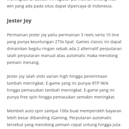
win yang ada pada situs dapat dipercaya di Indonesia.
Jester Joy
Permainan jester joy yaitu permainan 3 reels serta 10 line
yang punya keuntungan 273x lipat. Games classic ini dapat
dimainkan begitu ringan sebab ada 2 alternatif perputaran
ialah perputaran manual atau automatic maka menolong
pemain menang.
Jester joy ialah slots varian high hingga penerimaan
tambah meningkat. E-game yang ini punyai RTP 96%
hingga pemasukan tambah meningkat. E-game yang ini
punya free spin hingga pemasukan semakin meningkat.
Membeli auto spin sampai 100x buat memperoleh bayaran
lebih besar dibanding iGaming. Perputaran automatic
tersebut yang menolong pemain cepat untung hingga juta-