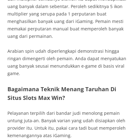
uang banyak dalam sebentar. Peroleh sedikitnya 5 ikon
multiplier yang serupa pada 1 perputaran buat
menghasilkan banyak uang dari iGaming. Pemain mesti
memakai perputaran manual buat memperoleh banyak
uang dari permainan.
Arabian spin udah diperlengkapi demonstrasi hingga
ringan dimengerti oleh pemain. Anda dapat menyatukan
uang banyak seusai menundukkan e-game di basis viral
game.
Bagaimana Teknik Menang Taruhan Di
Situs Slots Max Win?
Pelayanan terpilih dari bandar judi menolong pemain
untung juta-an. Banyak varian yang udah disiapkan oleh
provider itu. Untuk itu, pakai cara tadi buat memperoleh
kemenangannya atas iGaming.