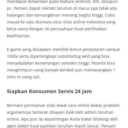
mendapat dimainkan pada feature android, IOS, ataupun
pc. Pemain dapat nikmati taruhan di mana saja tidak ada
halangan dan kemungkinan menang begitu tinggi. Coba
masuk ke satu diantara situs slots online Indonesia yang
kerja-sama dengan 30 perusahaan buat perlihatkan
kwalitasnya.
E-game yang disiapkan memiliki bonus perputaran sampai
1000x serta diperlengkapi substituting wild yang bisa
menyebabkan kemenangan semakin tinggi. Peserta bisa
menghimpun uang banyak kendati pun memasangkan 1
slots vs uang asli.
Siapkan Konsumen Servis 24 Jam
Bermain permainan slots lewat cara online bebas problem
argumennya lantaran dilayani baik oleh admin taruhan
online. Apa pun itu kepentingan Anda bakal ditolong oleh
agen beken buat pastikan taruhan masih lancar. Pemain