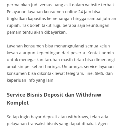
permainkan judi versus uang asli dalam website terbaik.
Pelayanan layanan konsumen online 24 jam bisa
tingkatkan kapasitas kemenangan hingga sampai juta-an
rupiah. Tak boleh takut rugi, berapa saja keuntungan
pemain tentu akan dibayarkan.
Layanan konsumen bisa menanggulangi semua keluh
kesah ataupun kepentingan dari peserta. Kontak admin
untuk menegaskan taruhan masih tetap bisa dimenangi
amat simpel sehari-harinya. Umumnya, service layanan
konsumen bisa dikontak lewat telegram, line, SMS, dan
keperluan info yang lain.
Service Bisnis Deposit dan Withdraw
Komplet
Setiap ingin bayar deposit atau withdraws, telah ada
pelayanan transaksi bisnis yang dapat dipakai. Agen