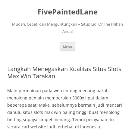
FivePaintedLane
Mudah, Cepat, dan Menguntungkan – Situs Judi Online Pilihan
Anda!
Skip
Menu
to
content
Langkah Menegaskan Kualitas Situs Slots
Max Win Tarakan
Main permainan pada web enteng menang bakal
menolong pemain memperoleh 5000x lipat dalam
beberapa saat. Maka, sebelumnya bermain judi mencari
dahulu situs slots max win paling tinggi buat menolong
betting supaya simpel menang. Temui pelayanan itu
secara cari website judi terhebat di Indonesia.