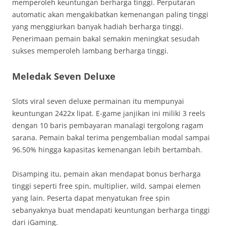
memperoleh keuntungan berharga tinggi. Perputaran
automatic akan mengakibatkan kemenangan paling tinggi
yang menggiurkan banyak hadiah berharga tinggi.
Penerimaan pemain bakal semakin meningkat sesudah
sukses memperoleh lambang berharga tinggi.
Meledak Seven Deluxe
Slots viral seven deluxe permainan itu mempunyai
keuntungan 2422x lipat. E-game janjikan ini miliki 3 reels
dengan 10 baris pembayaran manalagi tergolong ragam
sarana. Pemain bakal terima pengembalian modal sampai
96.50% hingga kapasitas kemenangan lebih bertambah.
Disamping itu, pemain akan mendapat bonus berharga
tinggi seperti free spin, multiplier, wild, sampai elemen
yang lain. Peserta dapat menyatukan free spin
sebanyaknya buat mendapati keuntungan berharga tinggi
dari iGaming.