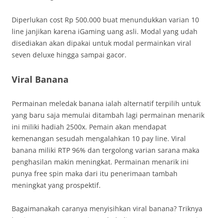
Diperlukan cost Rp 500.000 buat menundukkan varian 10
line janjikan karena iGaming uang asli. Modal yang udah
disediakan akan dipakai untuk modal permainkan viral
seven deluxe hingga sampai gacor.
Viral Banana
Permainan meledak banana ialah alternatif terpilih untuk
yang baru saja memulai ditambah lagi permainan menarik
ini miliki hadiah 2500x. Pemain akan mendapat
kemenangan sesudah mengalahkan 10 pay line. Viral
banana miliki RTP 96% dan tergolong varian sarana maka
penghasilan makin meningkat. Permainan menarik ini
punya free spin maka dari itu penerimaan tambah
meningkat yang prospektif.
Bagaimanakah caranya menyisihkan viral banana? Triknya