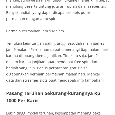
mendapati bayaran makin tinggi. E-game menarik ini dapat
menolong peserta untung juta-an rupiah dalam sebentar.
Banyak hadiah yang dapat dicapai sehabis putar
permainan dengan auto spin.
Bermain Permainan Jam 9 Malam
Temukan keuntungan paling tinggi sesudah main games
jam 9 malam. Permainan dapat dimenangi tiap malam hari
karena ditopang skema janjikan. Tidak itu saja, jam 9
malam karena janjikan buat mendapat free spin dan
hadiah yang lain. Bonus perputaran gratis bisa
digabungkan bermain permainan malam hari. Mencari
data dari streamer slots buat mendapati info tambahan.
Pasang Taruhan Sekurang-kurangnya Rp
1000 Per Baris
Lebih tinggi modal taruhan, kesempatan menang bakal