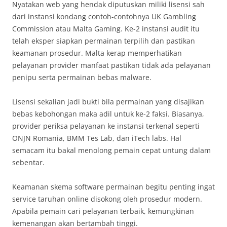
Nyatakan web yang hendak diputuskan miliki lisensi sah
dari instansi kondang contoh-contohnya UK Gambling
Commission atau Malta Gaming. Ke-2 instansi audit itu
telah eksper siapkan permainan terpilih dan pastikan
keamanan prosedur. Malta kerap memperhatikan
pelayanan provider manfaat pastikan tidak ada pelayanan
penipu serta permainan bebas malware.
Lisensi sekalian jadi bukti bila permainan yang disajikan
bebas kebohongan maka adil untuk ke-2 faksi. Biasanya,
provider periksa pelayanan ke instansi terkenal seperti
ONJN Romania, BMM Tes Lab, dan iTech labs. Hal
semacam itu bakal menolong pemain cepat untung dalam
sebentar.
Keamanan skema software permainan begitu penting ingat
service taruhan online disokong oleh prosedur modern.
Apabila pemain cari pelayanan terbaik, kemungkinan
kemenangan akan bertambah tinggi.