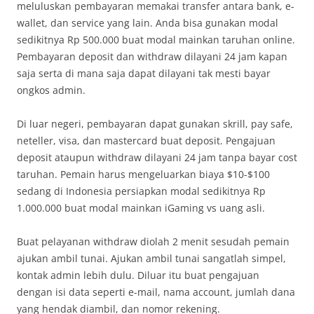
meluluskan pembayaran memakai transfer antara bank, e-
wallet, dan service yang lain. Anda bisa gunakan modal
sedikitnya Rp 500.000 buat modal mainkan taruhan online.
Pembayaran deposit dan withdraw dilayani 24 jam kapan
saja serta di mana saja dapat dilayani tak mesti bayar
ongkos admin.
Di luar negeri, pembayaran dapat gunakan skrill, pay safe,
neteller, visa, dan mastercard buat deposit. Pengajuan
deposit ataupun withdraw dilayani 24 jam tanpa bayar cost
taruhan. Pemain harus mengeluarkan biaya $10-$100
sedang di Indonesia persiapkan modal sedikitnya Rp
1.000.000 buat modal mainkan iGaming vs uang asli.
Buat pelayanan withdraw diolah 2 menit sesudah pemain
ajukan ambil tunai. Ajukan ambil tunai sangatlah simpel,
kontak admin lebih dulu. Diluar itu buat pengajuan
dengan isi data seperti e-mail, nama account, jumlah dana
yang hendak diambil, dan nomor rekening.