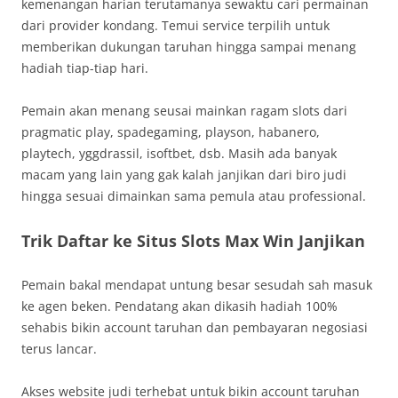
kemenangan harian terutamanya sewaktu cari permainan
dari provider kondang. Temui service terpilih untuk
memberikan dukungan taruhan hingga sampai menang
hadiah tiap-tiap hari.
Pemain akan menang seusai mainkan ragam slots dari
pragmatic play, spadegaming, playson, habanero,
playtech, yggdrassil, isoftbet, dsb. Masih ada banyak
macam yang lain yang gak kalah janjikan dari biro judi
hingga sesuai dimainkan sama pemula atau professional.
Trik Daftar ke Situs Slots Max Win Janjikan
Pemain bakal mendapat untung besar sesudah sah masuk
ke agen beken. Pendatang akan dikasih hadiah 100%
sehabis bikin account taruhan dan pembayaran negosiasi
terus lancar.
Akses website judi terhebat untuk bikin account taruhan