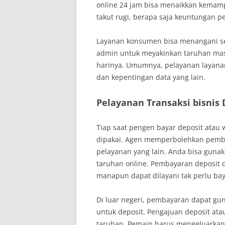
online 24 jam bisa menaikkan kemam
takut rugi, berapa saja keuntungan p
Layanan konsumen bisa menangani sem
admin untuk meyakinkan taruhan masi
harinya. Umumnya, pelayanan layanan
dan kepentingan data yang lain.
Pelayanan Transaksi bisnis
Tiap saat pengen bayar deposit atau
dipakai. Agen memperbolehkan pembay
pelayanan yang lain. Anda bisa gun
taruhan online. Pembayaran deposit d
manapun dapat dilayani tak perlu bay
Di luar negeri, pembayaran dapat gunak
untuk deposit. Pengajuan deposit ata
taruhan. Pemain harus mengeluarkan 