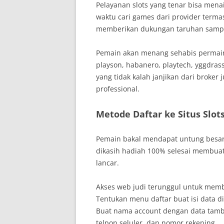
Pelayanan slots yang tenar bisa me
waktu cari games dari provider term
memberikan dukungan taruhan sampai
Pemain akan menang sehabis permain
playson, habanero, playtech, yggdrass
yang tidak kalah janjikan dari broker
professional.
Metode Daftar ke Situs Slot
Pemain bakal mendapat untung besar
dikasih hadiah 100% selesai membuat
lancar.
Akses web judi terunggul untuk memb
Tentukan menu daftar buat isi data di
Buat nama account dengan data tamba
telpon seluler, dan nomor rekening