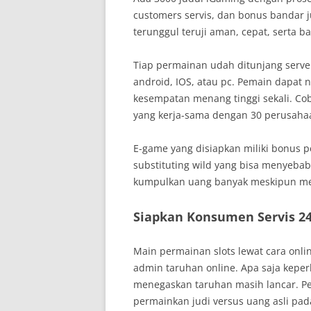
customers servis, dan bonus bandar
terunggul teruji aman, cepat, serta ba
Tiap permainan udah ditunjang serv
android, IOS, atau pc. Pemain dapat n
kesempatan menang tinggi sekali. Coba
yang kerja-sama dengan 30 perusaha
E-game yang disiapkan miliki bonus 
substituting wild yang bisa menyeba
kumpulkan uang banyak meskipun men
Siapkan Konsumen Servis 2
Main permainan slots lewat cara onli
admin taruhan online. Apa saja keper
menegaskan taruhan masih lancar. P
permainkan judi versus uang asli pa