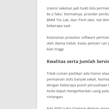
Lisensi sekalian jadi bukti bila perm
ke-2 faksi. Normalnya, provider perik
BMM Tes Lab, dan iTech labs. Hal d
beberapa saat.
Keamanan prosedur software permaina
oleh skema hebat. Kalau pemain cari
kian tinggi.
Kwalitas serta Jumlah Servi
Tidak cuman pastikan ada lisensi ata
permainan slots banyak sekali. Norma
dengan beberapa puluh perusahaan 
Anda dapat mengorbankan uang pada
rintangan.
Ada 3000 judul iGaming dengan prosed