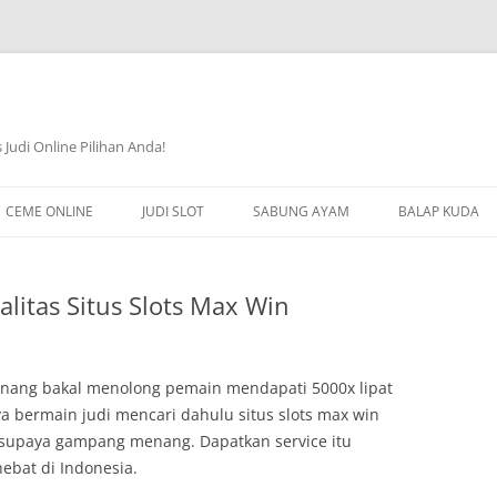
udi Online Pilihan Anda!
Skip
to
CEME ONLINE
JUDI SLOT
SABUNG AYAM
BALAP KUDA
content
itas Situs Slots Max Win
nang bakal menolong pemain mendapati 5000x lipat
a bermain judi mencari dahulu situs slots max win
g supaya gampang menang. Dapatkan service itu
hebat di Indonesia.