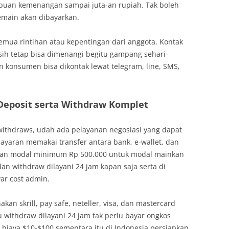
puan kemenangan sampai juta-an rupiah. Tak boleh
emain akan dibayarkan.
ua rintihan atau kepentingan dari anggota. Kontak
h tetap bisa dimenangi begitu gampang sehari-
 konsumen bisa dikontak lewat telegram, line, SMS,
 Deposit serta Withdraw Komplet
 withdraws, udah ada pelayanan negosiasi yang dapat
aran memakai transfer antara bank, e-wallet, dan
akan modal minimum Rp 500.000 untuk modal mainkan
an withdraw dilayani 24 jam kapan saja serta di
ar cost admin.
an skrill, pay safe, neteller, visa, dan mastercard
u withdraw dilayani 24 jam tak perlu bayar ongkos
biaya $10-$100 sementara itu di Indonesia persiapkan