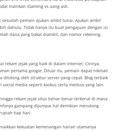
dal mainkan iGaming vs uang asli.
t sesudah pemain ajukan ambil tunai. Ajukan ambil
ih dahulu. Tidak hanya itu buat pengajuan dengan isi
umlah dana yang bakal diambil, dan nomor rekening.
i rekam jejak yang baik di dalam internet. Cirinya,
alaman pertama google. Diluar itu, pemain dapat nikmati
ditolong oleh struktur server yang cepat. Blog terbaik
 social media seperti kaskus serta medsos yang lain.
 hingga rekam jejak situs benar-benar terkenal di mana
t infonya gampang dijumpai hal demikian menolong
upiah tiap hari.
menaikkan kekuatan kemenangan harian utamanya