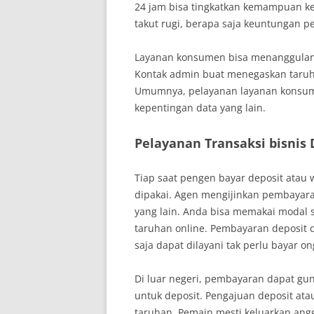
24 jam bisa tingkatkan kemampuan ke
takut rugi, berapa saja keuntungan p
Layanan konsumen bisa menanggulang
Kontak admin buat menegaskan taruha
Umumnya, pelayanan layanan konsumen
kepentingan data yang lain.
Pelayanan Transaksi bisnis
Tiap saat pengen bayar deposit atau 
dipakai. Agen mengijinkan pembayaran
yang lain. Anda bisa memakai modal 
taruhan online. Pembayaran deposit 
saja dapat dilayani tak perlu bayar o
Di luar negeri, pembayaran dapat gunak
untuk deposit. Pengajuan deposit ata
taruhan. Pemain mesti keluarkan ang