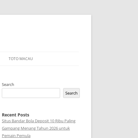
TOTO MACAU
Search
Search
Recent Posts
Situs Bandar Bola Deposit 10 Ribu Paling
Gampang Menang Tahun 2026 untuk
Pemain Pemula