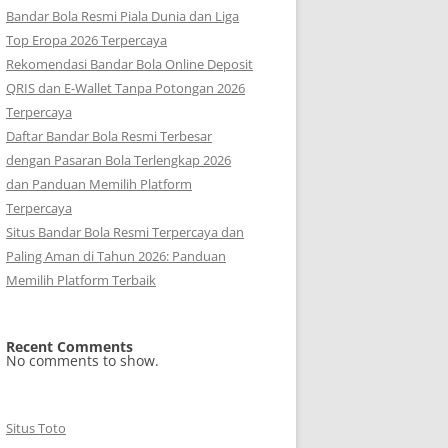
Bandar Bola Resmi Piala Dunia dan Liga
Top Eropa 2026 Terpercaya
Rekomendasi Bandar Bola Online Deposit
QRIS dan E-Wallet Tanpa Potongan 2026
Terpercaya
Daftar Bandar Bola Resmi Terbesar
dengan Pasaran Bola Terlengkap 2026
dan Panduan Memilih Platform
Terpercaya
Situs Bandar Bola Resmi Terpercaya dan
Paling Aman di Tahun 2026: Panduan
Memilih Platform Terbaik
Recent Comments
No comments to show.
Situs Toto