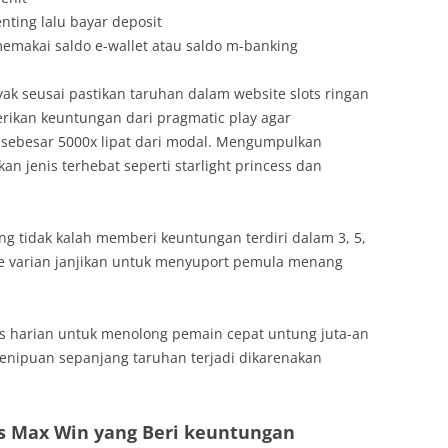
nting lalu bayar deposit
memakai saldo e-wallet atau saldo m-banking
k seusai pastikan taruhan dalam website slots ringan
ikan keuntungan dari pragmatic play agar
 sebesar 5000x lipat dari modal. Mengumpulkan
 jenis terhebat seperti starlight princess dan
g tidak kalah memberi keuntungan terdiri dalam 3, 5,
ine varian janjikan untuk menyuport pemula menang
 harian untuk menolong pemain cepat untung juta-an
enipuan sepanjang taruhan terjadi dikarenakan
ts Max Win yang Beri keuntungan