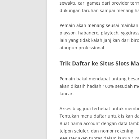
sewaktu cari games dari provider te
dukungan taruhan sampai menang had
Pemain akan menang seusai mainkan r
playson, habanero, playtech, yggdrass
lain yang tidak kalah janjikan dari b
ataupun professional.
Trik Daftar ke Situs Slots M
Pemain bakal mendapat untung besar
akan dikasih hadiah 100% sesudah m
lancar.
Akses blog judi terhebat untuk memb
Tentukan menu daftar untuk isikan da
Buat nama account dengan data tamba
telpon seluler, dan nomor rekening
Register akan tuntas dalam kurun 1 m