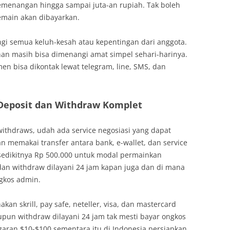
menangan hingga sampai juta-an rupiah. Tak boleh
emain akan dibayarkan.
i semua keluh-kesah atau kepentingan dari anggota.
n masih bisa dimenangi amat simpel sehari-harinya.
 bisa dikontak lewat telegram, line, SMS, dan
 Deposit dan Withdraw Komplet
withdraws, udah ada service negosiasi yang dapat
 memakai transfer antara bank, e-wallet, dan service
sedikitnya Rp 500.000 untuk modal permainkan
dan withdraw dilayani 24 jam kapan juga dan di mana
ngkos admin.
an skrill, pay safe, neteller, visa, dan mastercard
upun withdraw dilayani 24 jam tak mesti bayar ongkos
garan $10-$100 sementara itu di Indonesia persiapkan