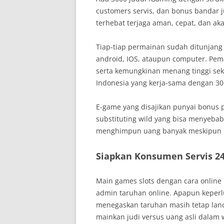
customers servis, dan bonus bandar 
terhebat terjaga aman, cepat, dan ak
Tiap-tiap permainan sudah ditunjang
android, IOS, ataupun computer. Pem
serta kemungkinan menang tinggi sekal
Indonesia yang kerja-sama dengan 30
E-game yang disajikan punyai bonus 
substituting wild yang bisa menyeba
menghimpun uang banyak meskipun me
Siapkan Konsumen Servis 2
Main games slots dengan cara online
admin taruhan online. Apapun keperlu
menegaskan taruhan masih tetap lan
mainkan judi versus uang asli dalam