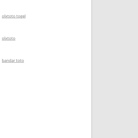
olxtoto togel
olxtoto
bandar toto