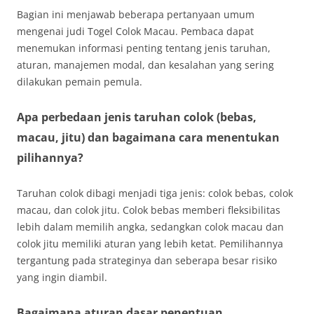
Bagian ini menjawab beberapa pertanyaan umum
mengenai judi Togel Colok Macau. Pembaca dapat
menemukan informasi penting tentang jenis taruhan,
aturan, manajemen modal, dan kesalahan yang sering
dilakukan pemain pemula.
Apa perbedaan jenis taruhan colok (bebas,
macau, jitu) dan bagaimana cara menentukan
pilihannya?
Taruhan colok dibagi menjadi tiga jenis: colok bebas, colok
macau, dan colok jitu. Colok bebas memberi fleksibilitas
lebih dalam memilih angka, sedangkan colok macau dan
colok jitu memiliki aturan yang lebih ketat. Pemilihannya
tergantung pada strateginya dan seberapa besar risiko
yang ingin diambil.
Bagaimana aturan dasar penentuan