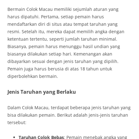
Bermain Colok Macau memiliki sejumlah aturan yang
harus dipatuhi. Pertama, setiap pemain harus
mendaftarkan diri di situs atau tempat taruhan yang
resmi. Setelah itu, mereka dapat memilih angka dengan
ketentuan tertentu, seperti jumlah taruhan minimal.
Biasanya, pemain harus menunggu hasil undian yang
biasanya dilakukan setiap hari. Kemenangan akan
dibayarkan sesuai dengan jenis taruhan yang dipilih.
Pemain juga harus berusia di atas 18 tahun untuk
diperbolehkan bermain.
Jenis Taruhan yang Berlaku
Dalam Colok Macau, terdapat beberapa jenis taruhan yang
bisa dilakukan pemain. Berikut adalah jenis-jenis taruhan
tersebut:
Taruhan Colok Bebas
: Pemain menebak angka yang