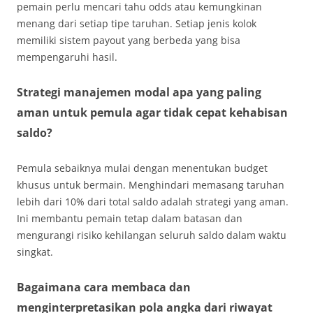
pemain perlu mencari tahu odds atau kemungkinan
menang dari setiap tipe taruhan. Setiap jenis kolok
memiliki sistem payout yang berbeda yang bisa
mempengaruhi hasil.
Strategi manajemen modal apa yang paling
aman untuk pemula agar tidak cepat kehabisan
saldo?
Pemula sebaiknya mulai dengan menentukan budget
khusus untuk bermain. Menghindari memasang taruhan
lebih dari 10% dari total saldo adalah strategi yang aman.
Ini membantu pemain tetap dalam batasan dan
mengurangi risiko kehilangan seluruh saldo dalam waktu
singkat.
Bagaimana cara membaca dan
menginterpretasikan pola angka dari riwayat