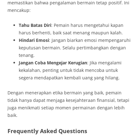
memastikan bahwa pengalaman bermain tetap positif. Ini
mencakup:
Tahu Batas Diri
: Pemain harus mengetahui kapan
harus berhenti, baik saat menang maupun kalah.
Hindari Emosi
: Jangan biarkan emosi mempengaruhi
keputusan bermain. Selalu pertimbangkan dengan
tenang.
Jangan Coba Mengejar Kerugian
: Jika mengalami
kekalahan, penting untuk tidak mencoba untuk
segera mendapatkan kembali uang yang hilang.
Dengan menerapkan etika bermain yang baik, pemain
tidak hanya dapat menjaga kesejahteraan finansial, tetapi
juga menikmati setiap momen permainan dengan lebih
baik.
Frequently Asked Questions