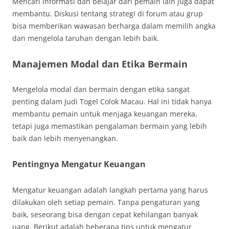
Mencari informasi dan belajar dari pemain lain juga dapat
membantu. Diskusi tentang strategi di forum atau grup
bisa memberikan wawasan berharga dalam memilih angka
dan mengelola taruhan dengan lebih baik.
Manajemen Modal dan Etika Bermain
Mengelola modal dan bermain dengan etika sangat
penting dalam Judi Togel Colok Macau. Hal ini tidak hanya
membantu pemain untuk menjaga keuangan mereka,
tetapi juga memastikan pengalaman bermain yang lebih
baik dan lebih menyenangkan.
Pentingnya Mengatur Keuangan
Mengatur keuangan adalah langkah pertama yang harus
dilakukan oleh setiap pemain. Tanpa pengaturan yang
baik, seseorang bisa dengan cepat kehilangan banyak
uang. Berikut adalah beberapa tips untuk mengatur