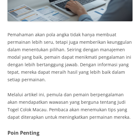
Pemahaman akan pola angka tidak hanya membuat
permainan lebih seru, tetapi juga memberikan keunggulan
dalam menentukan pilihan. Seiring dengan manajemen
modal yang baik, pemain dapat menikmati pengalaman ini
dengan lebih bertanggung jawab. Dengan informasi yang
tepat, mereka dapat meraih hasil yang lebih baik dalam
setiap permainan.
Melalui artikel ini, pemula dan pemain berpengalaman
akan mendapatkan wawasan yang berguna tentang Judi
Togel Colok Macau. Pembaca akan menemukan tips yang
dapat diterapkan untuk meningkatkan permainan mereka.
Poin Penting