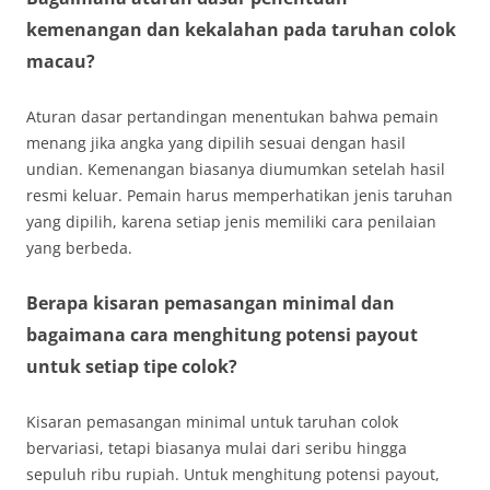
kemenangan dan kekalahan pada taruhan colok
macau?
Aturan dasar pertandingan menentukan bahwa pemain
menang jika angka yang dipilih sesuai dengan hasil
undian. Kemenangan biasanya diumumkan setelah hasil
resmi keluar. Pemain harus memperhatikan jenis taruhan
yang dipilih, karena setiap jenis memiliki cara penilaian
yang berbeda.
Berapa kisaran pemasangan minimal dan
bagaimana cara menghitung potensi payout
untuk setiap tipe colok?
Kisaran pemasangan minimal untuk taruhan colok
bervariasi, tetapi biasanya mulai dari seribu hingga
sepuluh ribu rupiah. Untuk menghitung potensi payout,