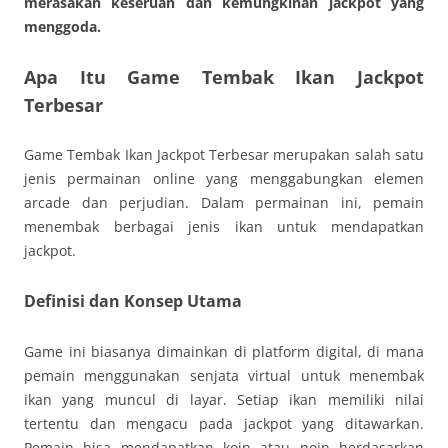
merasakan keseruan dan kemungkinan jackpot yang
menggoda.
Apa Itu Game Tembak Ikan Jackpot
Terbesar
Game Tembak Ikan Jackpot Terbesar merupakan salah satu
jenis permainan online yang menggabungkan elemen
arcade dan perjudian. Dalam permainan ini, pemain
menembak berbagai jenis ikan untuk mendapatkan
jackpot.
Definisi dan Konsep Utama
Game ini biasanya dimainkan di platform digital, di mana
pemain menggunakan senjata virtual untuk menembak
ikan yang muncul di layar. Setiap ikan memiliki nilai
tertentu dan mengacu pada jackpot yang ditawarkan.
Pemain bisa mendapatkan koin atau poin berdasarkan