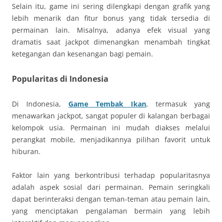
Selain itu, game ini sering dilengkapi dengan grafik yang
lebih menarik dan fitur bonus yang tidak tersedia di
permainan lain. Misalnya, adanya efek visual yang
dramatis saat jackpot dimenangkan menambah tingkat
ketegangan dan kesenangan bagi pemain.
Popularitas di Indonesia
Di Indonesia,
Game Tembak Ikan
, termasuk yang
menawarkan jackpot, sangat populer di kalangan berbagai
kelompok usia. Permainan ini mudah diakses melalui
perangkat mobile, menjadikannya pilihan favorit untuk
hiburan.
Faktor lain yang berkontribusi terhadap popularitasnya
adalah aspek sosial dari permainan. Pemain seringkali
dapat berinteraksi dengan teman-teman atau pemain lain,
yang menciptakan pengalaman bermain yang lebih