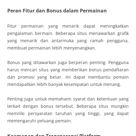
Peran Fitur dan Bonus dalam Permainan
Fitur permainan yang menarik dapat meningkatkan
pengalaman bermain. Beberapa situs menawarkan grafik
yang menarik dan antarmuka yang ramah pengguna,
membuat permainan lebih menyenangkan.
Bonus yang ditawarkan juga berperan penting. Pengguna
harus mencari situs yang memberikan bonus pendaftaran
dan promosi yang besar. Ini dapat membantu pemain
mendapatkan lebih banyak kesempatan untuk menang.
Penting juga untuk memahami syarat dan ketentuan yang
terkait dengan bonus tersebut. Beberapa situs mungkin
memiliki persyaratan taruhan yang tinggi, yang dapat
memengaruhi peluang pemain.