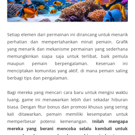
Setiap elemen dari permainan ini dirancang untuk menarik
perhatian dan mempertahankan minat pemain. Grafik
yang menarik dan mekanisme permainan yang sederhana
memungkinkan siapa saja untuk terlibat, baik pemula
maupun pemain berpengalaman. Keseruan ini
menciptakan komunitas yang aktif, di mana pemain saling
berbagi tips dan pengalaman.
Bagi mereka yang mencari cara baru untuk mengisi waktu
luang, game ini menawarkan lebih dari sekadar hiburan
biasa. Dengan fitur bonus dan promosi khusus yang sering
kali ditawarkan, pemain memiliki kesempatan untuk
memperbesar potensi kemenangan.
Inilah mengapa
mereka yang berani mencoba selalu kembali untuk