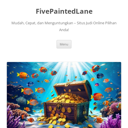
FivePaintedLane
Mudah, Cepat, dan Menguntungkan – Situs Judi Online Pilihan
Anda!
Skip
Menu
to
content