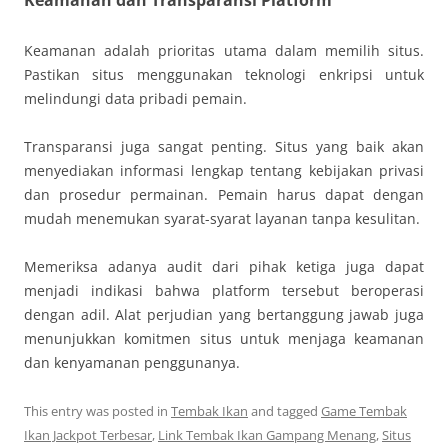
Keamanan dan Transparansi Platform
Keamanan adalah prioritas utama dalam memilih situs.
Pastikan situs menggunakan teknologi enkripsi untuk
melindungi data pribadi pemain.
Transparansi juga sangat penting. Situs yang baik akan
menyediakan informasi lengkap tentang kebijakan privasi
dan prosedur permainan. Pemain harus dapat dengan
mudah menemukan syarat-syarat layanan tanpa kesulitan.
Memeriksa adanya audit dari pihak ketiga juga dapat
menjadi indikasi bahwa platform tersebut beroperasi
dengan adil. Alat perjudian yang bertanggung jawab juga
menunjukkan komitmen situs untuk menjaga keamanan
dan kenyamanan penggunanya.
This entry was posted in
Tembak Ikan
and tagged
Game Tembak
Ikan Jackpot Terbesar
,
Link Tembak Ikan Gampang Menang
,
Situs