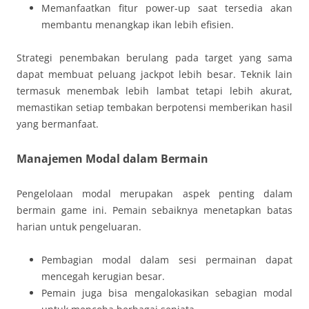
Memanfaatkan fitur power-up saat tersedia akan
membantu menangkap ikan lebih efisien.
Strategi penembakan berulang pada target yang sama
dapat membuat peluang jackpot lebih besar. Teknik lain
termasuk menembak lebih lambat tetapi lebih akurat,
memastikan setiap tembakan berpotensi memberikan hasil
yang bermanfaat.
Manajemen Modal dalam Bermain
Pengelolaan modal merupakan aspek penting dalam
bermain game ini. Pemain sebaiknya menetapkan batas
harian untuk pengeluaran.
Pembagian modal dalam sesi permainan dapat
mencegah kerugian besar.
Pemain juga bisa mengalokasikan sebagian modal