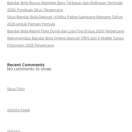
Bandar Bola Bonus Member Baru Terbesar dan Rollingan Tertinggi
2026: Panduan Situs Terpercaya
Situs Bandar Bola Deposit 10 Ribu Paling Gampang Menang Tahun
2026 untuk Pemain Pemula
Bandar Bola Resmi Piala Dunia dan Liga Top Eropa 2026 Terpercaya
Rekomendasi Bandar Bola Online Deposit QRIS dan E-Wallet Tanpa
Potongan 2026 Terpercaya
Recent Comments
No comments to show.
Situs Toto
olxtoto togel
olxtoto