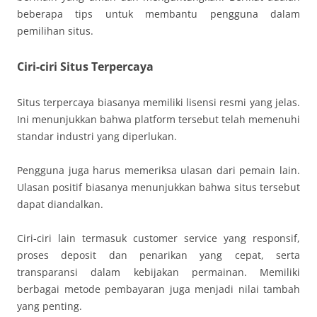
beberapa tips untuk membantu pengguna dalam
pemilihan situs.
Ciri-ciri Situs Terpercaya
Situs terpercaya biasanya memiliki lisensi resmi yang jelas.
Ini menunjukkan bahwa platform tersebut telah memenuhi
standar industri yang diperlukan.
Pengguna juga harus memeriksa ulasan dari pemain lain.
Ulasan positif biasanya menunjukkan bahwa situs tersebut
dapat diandalkan.
Ciri-ciri lain termasuk customer service yang responsif,
proses deposit dan penarikan yang cepat, serta
transparansi dalam kebijakan permainan. Memiliki
berbagai metode pembayaran juga menjadi nilai tambah
yang penting.