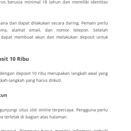
rus berusia minimal 18 tahun dan memiliki identitas
na dan dapat dilakukan secara daring. Pemain perlu
ama, alamat email, dan nomor telepon. Setelah
a dapat membuat akun dan melakukan deposit untuk
sit 10 Ribu
e dengan deposit 10 ribu merupakan langkah awal yang
kah-langkah yang harus diikuti.
kun
njungi situs slot online terpercaya. Pengguna perlu
a terletak di bagian atas halaman.
an muncul. Pengguna harus mengisi informasi pribadi