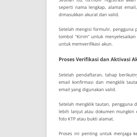
seperti nama lengkap, alamat email
dimasukkan akurat dan valid.
Setelah mengisi formulir, pengguna p
tombol “Kirim” untuk menyelesaikan 
untuk memverifikasi akun.
Proses Verifikasi dan Aktivasi 
Setelah pendaftaran, tahap berikut
email konfirmasi dan mengklik taut
email yang digunakan valid.
Setelah mengklik tautan, pengguna d
lebih lanjut atau dokumen mungkin di
foto KTP atau bukti alamat.
Proses ini penting untuk menjaga 