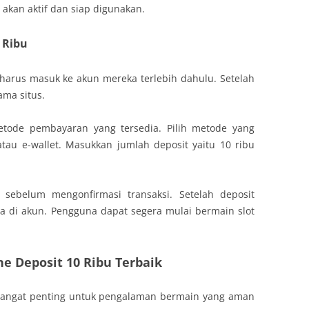
n akan aktif dan siap digunakan.
 Ribu
harus masuk ke akun mereka terlebih dahulu. Setelah
ama situs.
tode pembayaran yang tersedia. Pilih metode yang
atau e-wallet. Masukkan jumlah deposit yaitu 10 ribu
 sebelum mengonfirmasi transaksi. Setelah deposit
ia di akun. Pengguna dapat segera mulai bermain slot
ne Deposit 10 Ribu Terbaik
t sangat penting untuk pengalaman bermain yang aman