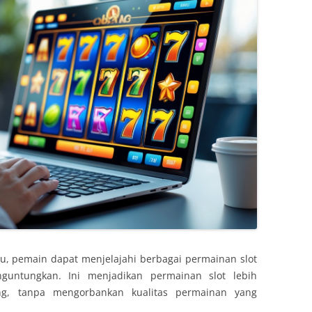
u, pemain dapat menjelajahi berbagai permainan slot
guntungkan. Ini menjadikan permainan slot lebih
ang, tanpa mengorbankan kualitas permainan yang