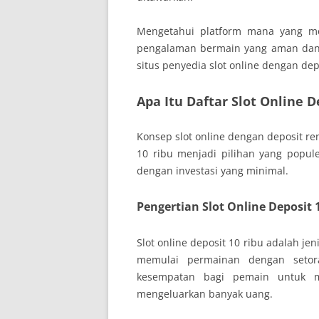
Mengetahui platform mana yang me
pengalaman bermain yang aman dan 
situs penyedia slot online dengan dep
Apa Itu Daftar Slot Online D
Konsep slot online dengan deposit r
10 ribu menjadi pilihan yang popu
dengan investasi yang minimal.
Pengertian Slot Online Deposit 
Slot online deposit 10 ribu adalah j
memulai permainan dengan setor
kesempatan bagi pemain untuk me
mengeluarkan banyak uang.