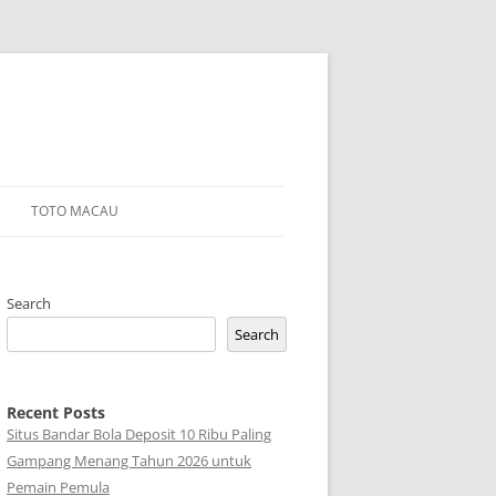
TOTO MACAU
Search
Search
Recent Posts
Situs Bandar Bola Deposit 10 Ribu Paling
Gampang Menang Tahun 2026 untuk
Pemain Pemula