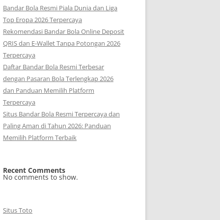
Bandar Bola Resmi Piala Dunia dan Liga
Top Eropa 2026 Terpercaya
Rekomendasi Bandar Bola Online Deposit
QRIS dan E-Wallet Tanpa Potongan 2026
Terpercaya
Daftar Bandar Bola Resmi Terbesar
dengan Pasaran Bola Terlengkap 2026
dan Panduan Memilih Platform
Terpercaya
Situs Bandar Bola Resmi Terpercaya dan
Paling Aman di Tahun 2026: Panduan
Memilih Platform Terbaik
Recent Comments
No comments to show.
Situs Toto