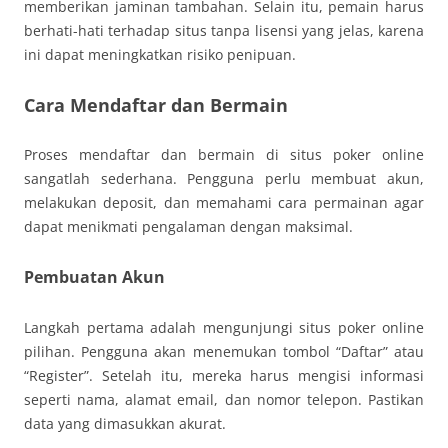
memberikan jaminan tambahan. Selain itu, pemain harus
berhati-hati terhadap situs tanpa lisensi yang jelas, karena
ini dapat meningkatkan risiko penipuan.
Cara Mendaftar dan Bermain
Proses mendaftar dan bermain di situs poker online
sangatlah sederhana. Pengguna perlu membuat akun,
melakukan deposit, dan memahami cara permainan agar
dapat menikmati pengalaman dengan maksimal.
Pembuatan Akun
Langkah pertama adalah mengunjungi situs poker online
pilihan. Pengguna akan menemukan tombol “Daftar” atau
“Register”. Setelah itu, mereka harus mengisi informasi
seperti nama, alamat email, dan nomor telepon. Pastikan
data yang dimasukkan akurat.