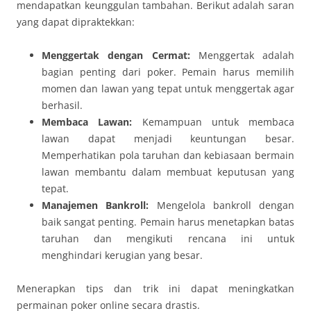
mendapatkan keunggulan tambahan. Berikut adalah saran
yang dapat dipraktekkan:
Menggertak dengan Cermat:
Menggertak adalah
bagian penting dari poker. Pemain harus memilih
momen dan lawan yang tepat untuk menggertak agar
berhasil.
Membaca Lawan:
Kemampuan untuk membaca
lawan dapat menjadi keuntungan besar.
Memperhatikan pola taruhan dan kebiasaan bermain
lawan membantu dalam membuat keputusan yang
tepat.
Manajemen Bankroll:
Mengelola bankroll dengan
baik sangat penting. Pemain harus menetapkan batas
taruhan dan mengikuti rencana ini untuk
menghindari kerugian yang besar.
Menerapkan tips dan trik ini dapat meningkatkan
permainan poker online secara drastis.