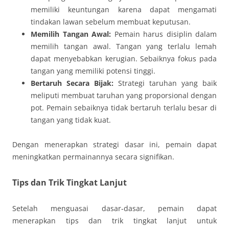
memiliki keuntungan karena dapat mengamati
tindakan lawan sebelum membuat keputusan.
Memilih Tangan Awal:
Pemain harus disiplin dalam
memilih tangan awal. Tangan yang terlalu lemah
dapat menyebabkan kerugian. Sebaiknya fokus pada
tangan yang memiliki potensi tinggi.
Bertaruh Secara Bijak:
Strategi taruhan yang baik
meliputi membuat taruhan yang proporsional dengan
pot. Pemain sebaiknya tidak bertaruh terlalu besar di
tangan yang tidak kuat.
Dengan menerapkan strategi dasar ini, pemain dapat
meningkatkan permainannya secara signifikan.
Tips dan Trik Tingkat Lanjut
Setelah menguasai dasar-dasar, pemain dapat
menerapkan tips dan trik tingkat lanjut untuk