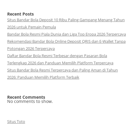
Recent Posts
Situs Bandar Bola Deposit 10 Ribu Paling Gampang Menang Tahun
2026 untuk Pemain Pemula
Bandar Bola Resmi Piala Dunia dan Liga Top Eropa 2026 Terpercaya
Rekomendasi Bandar Bola Online Deposit QRIS dan E-Wallet Tanpa
Potongan 2026 Terpercaya
Daftar Bandar Bola Resmi Terbesar dengan Pasaran Bola
Terlengkap 2026 dan Panduan Memilih Platform Terpercaya
Situs Bandar Bola Resmi Terpercaya dan Paling Aman di Tahun
2026: Panduan Memilih Platform Terbaik
Recent Comments
No comments to show.
Situs Toto