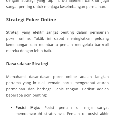
dengan strategi yang dipilih. Manajemen bankroll juga
sangat penting untuk menjaga keseimbangan permainan.
Strategi Poker Online
Strategi yang efektif sangat penting dalam permainan
poker online. Taktik ini dapat meningkatkan peluang
kemenangan dan membantu pemain mengelola bankroll
mereka dengan lebih baik.
Dasar-dasar Strategi
Memahami dasar-dasar poker online adalah langkah
pertama yang krusial. Pemain harus mengetahui aturan
permainan dan berbagai jenis tangan. Berikut adalah
beberapa poin penting:
Posisi Meja:
Posisi pemain di meja sangat
mempengaruhi strateginya. Pemain di posisi akhir