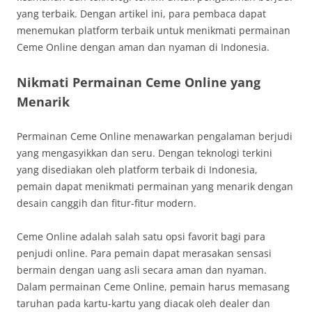
yang terbaik. Dengan artikel ini, para pembaca dapat
menemukan platform terbaik untuk menikmati permainan
Ceme Online dengan aman dan nyaman di Indonesia.
Nikmati Permainan Ceme Online yang
Menarik
Permainan Ceme Online menawarkan pengalaman berjudi
yang mengasyikkan dan seru. Dengan teknologi terkini
yang disediakan oleh platform terbaik di Indonesia,
pemain dapat menikmati permainan yang menarik dengan
desain canggih dan fitur-fitur modern.
Ceme Online adalah salah satu opsi favorit bagi para
penjudi online. Para pemain dapat merasakan sensasi
bermain dengan uang asli secara aman dan nyaman.
Dalam permainan Ceme Online, pemain harus memasang
taruhan pada kartu-kartu yang diacak oleh dealer dan