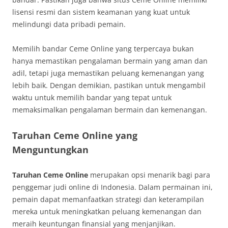
lisensi resmi dan sistem keamanan yang kuat untuk
melindungi data pribadi pemain.
Memilih bandar Ceme Online yang terpercaya bukan
hanya memastikan pengalaman bermain yang aman dan
adil, tetapi juga memastikan peluang kemenangan yang
lebih baik. Dengan demikian, pastikan untuk mengambil
waktu untuk memilih bandar yang tepat untuk
memaksimalkan pengalaman bermain dan kemenangan.
Taruhan Ceme Online yang
Menguntungkan
Taruhan Ceme Online
merupakan opsi menarik bagi para
penggemar judi online di Indonesia. Dalam permainan ini,
pemain dapat memanfaatkan strategi dan keterampilan
mereka untuk meningkatkan peluang kemenangan dan
meraih keuntungan finansial yang menjanjikan.