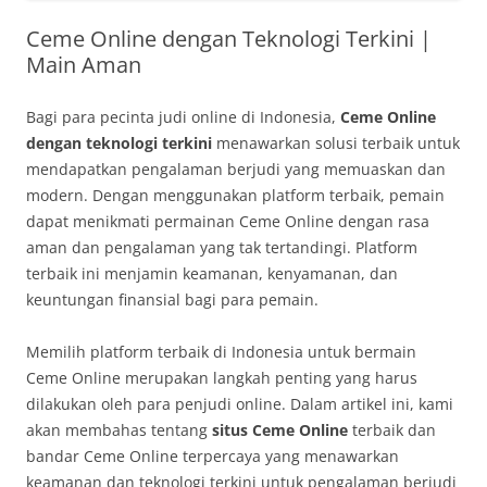
Ceme Online dengan Teknologi Terkini |
Main Aman
Bagi para pecinta judi online di Indonesia,
Ceme Online
dengan teknologi terkini
menawarkan solusi terbaik untuk
mendapatkan pengalaman berjudi yang memuaskan dan
modern. Dengan menggunakan platform terbaik, pemain
dapat menikmati permainan Ceme Online dengan rasa
aman dan pengalaman yang tak tertandingi. Platform
terbaik ini menjamin keamanan, kenyamanan, dan
keuntungan finansial bagi para pemain.
Memilih platform terbaik di Indonesia untuk bermain
Ceme Online merupakan langkah penting yang harus
dilakukan oleh para penjudi online. Dalam artikel ini, kami
akan membahas tentang
situs Ceme Online
terbaik dan
bandar Ceme Online terpercaya yang menawarkan
keamanan dan teknologi terkini untuk pengalaman berjudi