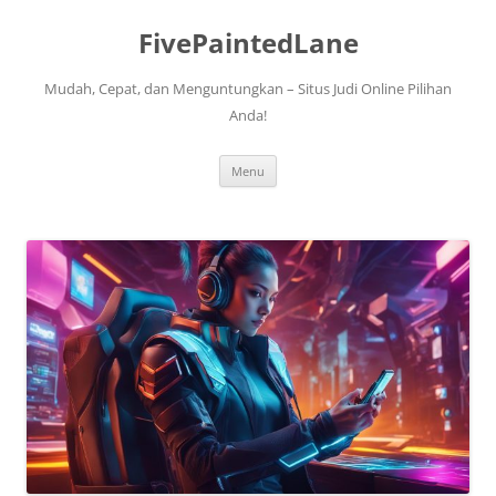
FivePaintedLane
Mudah, Cepat, dan Menguntungkan – Situs Judi Online Pilihan
Anda!
Skip
Menu
to
content