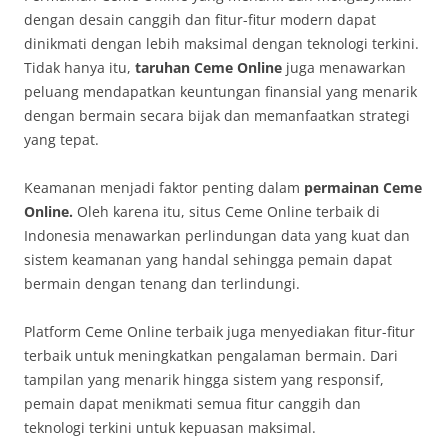
dengan desain canggih dan fitur-fitur modern dapat
dinikmati dengan lebih maksimal dengan teknologi terkini.
Tidak hanya itu,
taruhan Ceme Online
juga menawarkan
peluang mendapatkan keuntungan finansial yang menarik
dengan bermain secara bijak dan memanfaatkan strategi
yang tepat.
Keamanan menjadi faktor penting dalam
permainan Ceme
Online.
Oleh karena itu, situs Ceme Online terbaik di
Indonesia menawarkan perlindungan data yang kuat dan
sistem keamanan yang handal sehingga pemain dapat
bermain dengan tenang dan terlindungi.
Platform Ceme Online terbaik juga menyediakan fitur-fitur
terbaik untuk meningkatkan pengalaman bermain. Dari
tampilan yang menarik hingga sistem yang responsif,
pemain dapat menikmati semua fitur canggih dan
teknologi terkini untuk kepuasan maksimal.