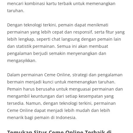
mencari kombinasi kartu terbaik untuk memenangkan
taruhan.
Dengan teknologi terkini, pemain dapat menikmati
permainan yang lebih cepat dan responsif, serta fitur yang
lebih lengkap, seperti chat langsung dengan pemain lain
dan statistik permainan. Semua ini akan membuat
pengalaman berjudi semakin menyenangkan dan
mengasyikkan.
Dalam permainan Ceme Online, strategi dan pengalaman
bermain menjadi kunci untuk memenangkan taruhan.
Pemain harus berusaha untuk menguasai permainan dan
mengambil keuntungan dari setiap kesempatan yang
tersedia. Namun, dengan teknologi terkini, permainan
Ceme Online dapat menjadi lebih mudah dan lebih
menarik bagi pemain di Indonesia.
Temukan Situs Ceme Online Terbaik di