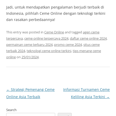
Jadi, untuk mendapatkan pengalaman berjudi terbaik di
Indonesia, pilihlah Ceme Online dengan teknologi terkini
dan rasakan perbedaannya!
This entry was posted in
Ceme Online
and tagged
agen ceme
terpercaya
,
ceme online terpercaya 2024
,
daftar ceme online 2024
,
permainan ceme terbaru 2024
,
promo ceme 2024
,
situs ceme
terbaik 2024
,
teknologi ceme online terkini
,
tips menang ceme
online
on
25/01/2024
.
Post
←
Strategi Pemenang Ceme
Informasi Turnamen Ceme
navigation
Online Asia Terbaik
Keliling Asia Terkini
→
Search