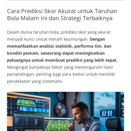
Cara Prediksi Skor Akurat untuk Taruhan
Bola Malam Ini dan Strategi Terbaiknya
Dalam dunia taruhan bola, prediksi skor yang akurat
menjadi kunci untuk meraih keuntungan.
Dengan
memanfaatkan analisis statistik, performa tim, dan
kondisi pemain, seseorang dapat meningkatkan
peluangnya untuk membuat prediksi yang lebih tepat.
Mengingat banyaknya faktor yang memengaruhi hasil
pertandingan, penting bagi para bettor untuk memiliki
pendekatan yang sistematis.