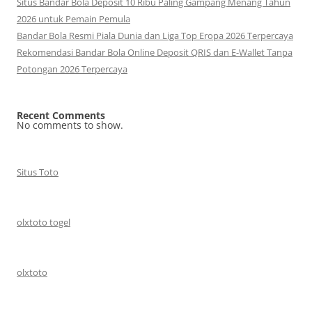
Situs Bandar Bola Deposit 10 Ribu Paling Gampang Menang Tahun
2026 untuk Pemain Pemula
Bandar Bola Resmi Piala Dunia dan Liga Top Eropa 2026 Terpercaya
Rekomendasi Bandar Bola Online Deposit QRIS dan E-Wallet Tanpa
Potongan 2026 Terpercaya
Recent Comments
No comments to show.
Situs Toto
olxtoto togel
olxtoto