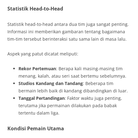
Statistik Head-to-Head
Statistik head-to-head antara dua tim juga sangat penting.
Informasi ini memberikan gambaran tentang bagaimana
tim-tim tersebut berinteraksi satu sama lain di masa lalu.
Aspek yang patut dicatat meliputi:
Rekor Pertemuan
: Berapa kali masing-masing tim
menang, kalah, atau seri saat bertemu sebelumnya.
Studios Kandang dan Tandang
: Beberapa tim
bermain lebih baik di kandang dibandingkan di luar.
Tanggal Pertandingan
: Faktor waktu juga penting,
terutama jika permainan dilakukan pada babak
tertentu dalam liga.
Kondisi Pemain Utama