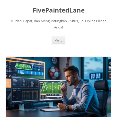
FivePaintedLane
Mudah, Cepat, dan Menguntungkan – Situs Judi Online Pilihan
Anda!
Skip
Menu
to
content