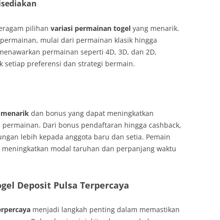
isediakan
beragam pilihan
variasi permainan togel
yang menarik.
permainan, mulai dari permainan klasik hingga
 menawarkan permainan seperti 4D, 3D, dan 2D,
 setiap preferensi dan strategi bermain.
 menarik
dan bonus yang dapat meningkatkan
permainan. Dari bonus pendaftaran hingga cashback,
ngan lebih kepada anggota baru dan setia. Pemain
 meningkatkan modal taruhan dan perpanjang waktu
gel Deposit Pulsa Terpercaya
terpercaya
menjadi langkah penting dalam memastikan