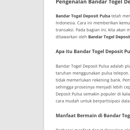
Pengenalan Bandar Togel De
Bandar Togel Deposit Pulsa
telah men
Indonesia. Cara ini memberikan ke
transaksi. Pada bagian ini, kita ak
ditawarkan oleh
Bandar Togel Deposi
Apa itu Bandar Togel Deposit Pu
Bandar Togel Deposit Pulsa adalah 
taruhan menggunakan pulsa telepon. M
tidak memerlukan rekening bank. Pem
sehingga prosesnya menjadi lebih cep
Deposit Pulsa semakin populer di ka
cara mudah untuk berpartisipasi dal
Manfaat Bermain di Bandar Toge