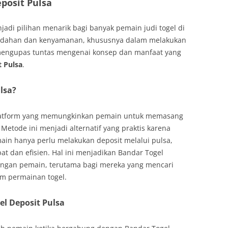
posit Pulsa
jadi pilihan menarik bagi banyak pemain judi togel di
mudahan dan kenyamanan, khususnya dalam melakukan
an mengupas tuntas mengenai konsep dan manfaat yang
t Pulsa
.
lsa?
platform yang memungkinkan pemain untuk memasang
etode ini menjadi alternatif yang praktis karena
ain hanya perlu melakukan deposit melalui pulsa,
at dan efisien. Hal ini menjadikan Bandar Togel
langan pemain, terutama bagi mereka yang mencari
am permainan togel.
l Deposit Pulsa