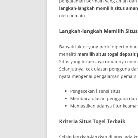
pengalaman bermain yang aman dan 
langkah-langkah memilih situs aman
oleh pemain.
Langkah-langkah Memilih Situ
Banyak faktor yang perlu dipertimban
meneliti
memilih situs togel deposit 
Situs yang terpercaya umumnya memilik
Selanjutnya, cek ulasan pengguna d
nyata mengenai pengalaman pemain l
Pengecekan lisensi situs.
Membaca ulasan pengguna dan r
Memastikan adanya fitur keamana
Kriteria Situs Togel Terbaik
Selain langkah-langkah di atas, ada 