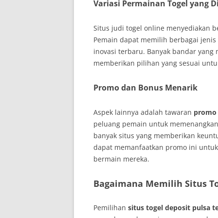
Variasi Permainan Togel yang D
Situs judi togel online menyediakan 
Pemain dapat memilih berbagai jenis 
inovasi terbaru. Banyak bandar yang
memberikan pilihan yang sesuai untuk
Promo dan Bonus Menarik
Aspek lainnya adalah tawaran
promo
peluang pemain untuk memenangkan 
banyak situs yang memberikan keuntu
dapat memanfaatkan promo ini untuk
bermain mereka.
Bagaimana Memilih Situs To
Pemilihan
situs togel deposit pulsa 