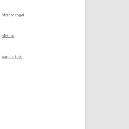
olxtoto togel
olxtoto
bandar toto