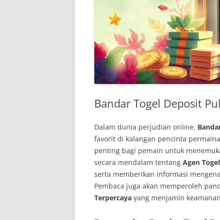
Bandar Togel Deposit Pul
Dalam dunia perjudian online,
Bandar
favorit di kalangan pencinta permain
penting bagi pemain untuk menemukan
secara mendalam tentang
Agen Togel
serta memberikan informasi mengenai
Pembaca juga akan memperoleh pan
Terpercaya
yang menjamin keamanan