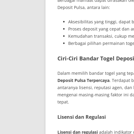
Berbagai manfaat dapat dirasakan ol
Deposit Pulsa, antara lain:
Aksesibilitas yang tinggi, dapat
Proses deposit yang cepat dan 
Kemudahan transaksi, cukup men
Berbagai pilihan permainan toge
Ciri-Ciri Bandar Togel Depos
Dalam memilih bandar togel yang tep
Deposit Pulsa Terpercaya
. Terdapat 
antaranya lisensi, reputasi agen, dan
mengenai masing-masing faktor ini
tepat.
Lisensi dan Regulasi
Lisensi dan regulasi
adalah indikator 