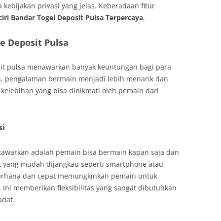
ebijakan privasi yang jelas. Keberadaan fitur
-ciri Bandar Togel Deposit Pulsa Terpercaya
.
e Deposit Pulsa
osit pulsa menawarkan banyak keuntungan bagi para
, pengalaman bermain menjadi lebih menarik dan
kelebihan yang bisa dinikmati oleh pemain dari
si
tawarkan adalah pemain bisa bermain kapan saja dan
 yang mudah dijangkau seperti smartphone atau
ederhana dan cepat memungkinkan pemain untuk
Ini memberikan fleksibilitas yang sangat dibutuhkan
adat.