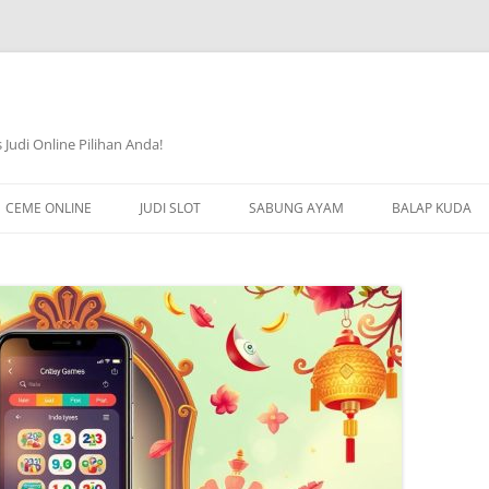
udi Online Pilihan Anda!
Skip
to
CEME ONLINE
JUDI SLOT
SABUNG AYAM
BALAP KUDA
content