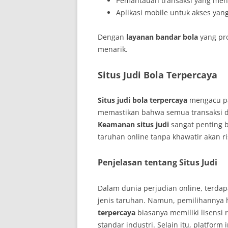
Pemantauan transaksi yang meni
Aplikasi mobile untuk akses yan
Dengan
layanan bandar bola
yang pro
menarik.
Situs Judi Bola Terpercaya
Situs judi bola terpercaya
mengacu pad
memastikan bahwa semua transaksi da
Keamanan situs judi
sangat penting 
taruhan online tanpa khawatir akan r
Penjelasan tentang Situs Judi
Dalam dunia perjudian online, terda
jenis taruhan. Namun, pemilihannya h
terpercaya
biasanya memiliki lisens
standar industri. Selain itu, platfo