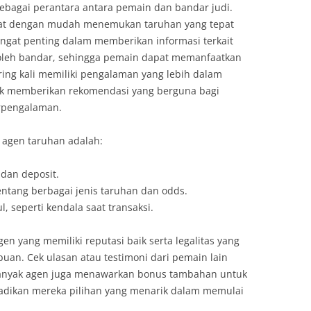
ebagai perantara antara pemain dan bandar judi.
pat dengan mudah menemukan taruhan yang tepat
ngat penting dalam memberikan informasi terkait
oleh bandar, sehingga pemain dapat memanfaatkan
ing kali memiliki pengalaman yang lebih dalam
k memberikan rekomendasi yang berguna bagi
rpengalaman.
 agen taruhan adalah:
dan deposit.
entang berbagai jenis taruhan dan odds.
 seperti kendala saat transaksi.
n yang memiliki reputasi baik serta legalitas yang
ipuan. Cek ulasan atau testimoni dari pemain lain
Banyak agen juga menawarkan bonus tambahan untuk
adikan mereka pilihan yang menarik dalam memulai