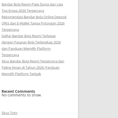
Bandar Bola Resmi Piala Dunia dan Liga
Top Eropa 2026 Terpercaya
Rekomendasi Bandar Bola Online Deposit
QRIS dan E-Wallet Tanpa Potongan 2026
Terpercaya
Daftar Bandar Bola Resmi Terbesar
dengan Pasaran Bola Terlengkap 2026
dan Panduan Memilih Platform
Terpercaya
Situs Bandar Bola Resmi Terpercaya dan
Paling Aman di Tahun 2026: Panduan
Memilih Platform Terbaik
Recent Comments
No comments to show.
Situs Toto