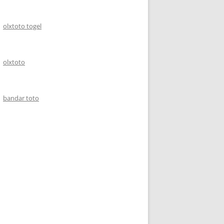
olxtoto togel
olxtoto
bandar toto