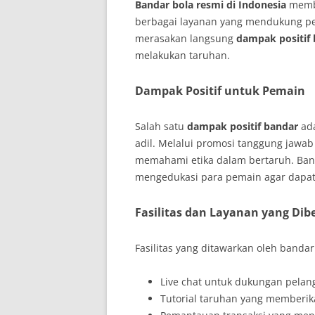
Bandar bola resmi di Indonesia
membe
berbagai layanan yang mendukung pe
merasakan langsung
dampak positif
melakukan taruhan.
Dampak Positif untuk Pemain
Salah satu
dampak positif bandar
ada
adil. Melalui promosi tanggung jawa
memahami etika dalam bertaruh. Banda
mengedukasi para pemain agar dapat
Fasilitas dan Layanan yang Dib
Fasilitas yang ditawarkan oleh banda
Live chat untuk dukungan pelan
Tutorial taruhan yang memberik