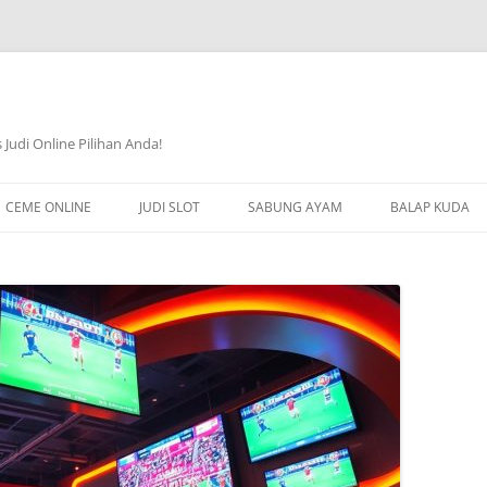
udi Online Pilihan Anda!
Skip
to
CEME ONLINE
JUDI SLOT
SABUNG AYAM
BALAP KUDA
content