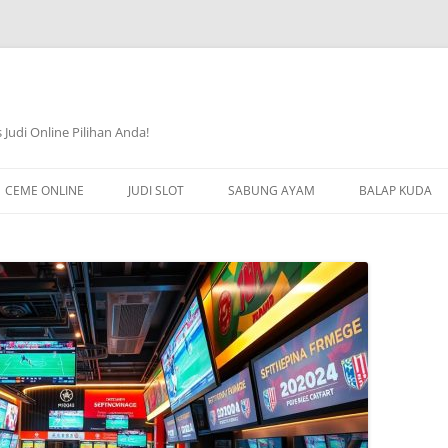
udi Online Pilihan Anda!
Skip
to
CEME ONLINE
JUDI SLOT
SABUNG AYAM
BALAP KUDA
content