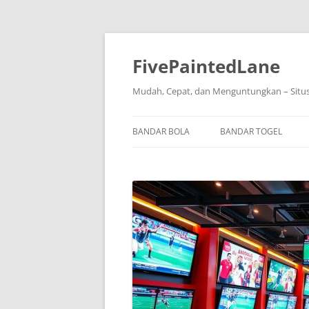
FivePaintedLane
Mudah, Cepat, dan Menguntungkan – Situs J
BANDAR BOLA
BANDAR TOGEL