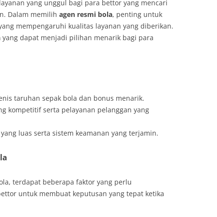
yanan yang unggul bagi para bettor yang mencari
n. Dalam memilih
agen resmi bola
, penting untuk
ng mempengaruhi kualitas layanan yang diberikan.
a
yang dapat menjadi pilihan menarik bagi para
enis taruhan sepak bola dan bonus menarik.
ng kompetitif serta pelayanan pelanggan yang
n yang luas serta sistem keamanan yang terjamin.
la
la, terdapat beberapa faktor yang perlu
ettor untuk membuat keputusan yang tepat ketika