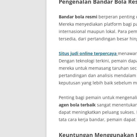
Pengenalan Bandar Bola Re
Bandar bola resmi
berperan penting 
Mereka menyediakan platform bagi pa
internasional maupun lokal. Para pe
tersedia, dari pertandingan besar hin
Situs judi online terpercaya
menawar
Dengan teknologi terkini, pemain dap
mereka untuk memasang taruhan secar
pertandingan dan analisis mendala
keputusan yang lebih baik sebelum 
Penting bagi pemain untuk mengenali
agen bola terbaik
sangat menentukan
dapat meningkatkan peluang sukses.
tata cara kerja bandar, pemain dap
Keuntungan Menggunakan B