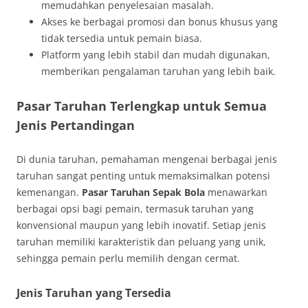
memudahkan penyelesaian masalah.
Akses ke berbagai promosi dan bonus khusus yang
tidak tersedia untuk pemain biasa.
Platform yang lebih stabil dan mudah digunakan,
memberikan pengalaman taruhan yang lebih baik.
Pasar Taruhan Terlengkap untuk Semua
Jenis Pertandingan
Di dunia taruhan, pemahaman mengenai berbagai jenis
taruhan sangat penting untuk memaksimalkan potensi
kemenangan.
Pasar Taruhan Sepak Bola
menawarkan
berbagai opsi bagi pemain, termasuk taruhan yang
konvensional maupun yang lebih inovatif. Setiap jenis
taruhan memiliki karakteristik dan peluang yang unik,
sehingga pemain perlu memilih dengan cermat.
Jenis Taruhan yang Tersedia