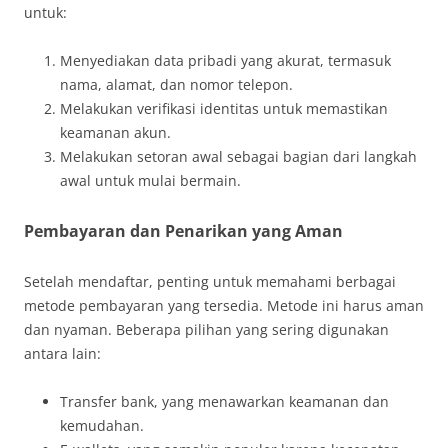
untuk:
Menyediakan data pribadi yang akurat, termasuk
nama, alamat, dan nomor telepon.
Melakukan verifikasi identitas untuk memastikan
keamanan akun.
Melakukan setoran awal sebagai bagian dari langkah
awal untuk mulai bermain.
Pembayaran dan Penarikan yang Aman
Setelah mendaftar, penting untuk memahami berbagai
metode pembayaran yang tersedia. Metode ini harus aman
dan nyaman. Beberapa pilihan yang sering digunakan
antara lain:
Transfer bank, yang menawarkan keamanan dan
kemudahan.