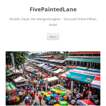
FivePaintedLane
Mudah, Cepat, dan Menguntungkan – Situs Judi Online Pilihan
Anda!
Skip
Menu
to
content