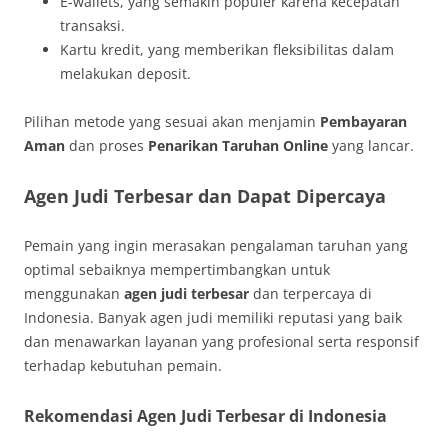
E-wallets, yang semakin populer karena kecepatan
transaksi.
Kartu kredit, yang memberikan fleksibilitas dalam
melakukan deposit.
Pilihan metode yang sesuai akan menjamin
Pembayaran
Aman
dan proses
Penarikan Taruhan Online
yang lancar.
Agen Judi Terbesar dan Dapat Dipercaya
Pemain yang ingin merasakan pengalaman taruhan yang
optimal sebaiknya mempertimbangkan untuk
menggunakan
agen judi terbesar
dan terpercaya di
Indonesia. Banyak agen judi memiliki reputasi yang baik
dan menawarkan layanan yang profesional serta responsif
terhadap kebutuhan pemain.
Rekomendasi Agen Judi Terbesar di Indonesia