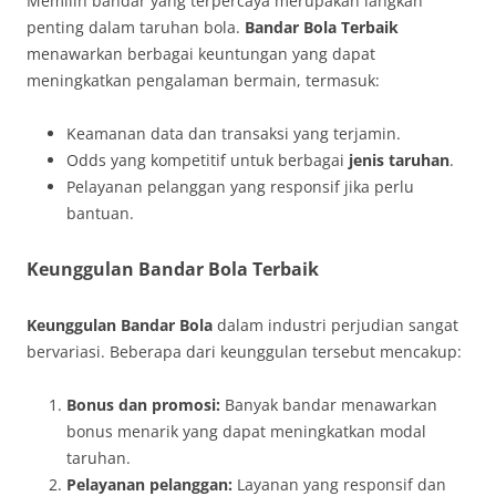
Memilih bandar yang terpercaya merupakan langkah
penting dalam taruhan bola.
Bandar Bola Terbaik
menawarkan berbagai keuntungan yang dapat
meningkatkan pengalaman bermain, termasuk:
Keamanan data dan transaksi yang terjamin.
Odds yang kompetitif untuk berbagai
jenis taruhan
.
Pelayanan pelanggan yang responsif jika perlu
bantuan.
Keunggulan Bandar Bola Terbaik
Keunggulan Bandar Bola
dalam industri perjudian sangat
bervariasi. Beberapa dari keunggulan tersebut mencakup:
Bonus dan promosi:
Banyak bandar menawarkan
bonus menarik yang dapat meningkatkan modal
taruhan.
Pelayanan pelanggan:
Layanan yang responsif dan