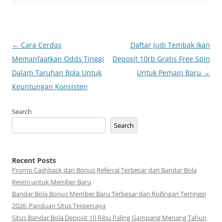
Post
←
Cara Cerdas
Daftar Judi Tembak Ikan
navigation
Memanfaatkan Odds Tinggi
Deposit 10rb Gratis Free Spin
Dalam Taruhan Bola Untuk
Untuk Pemain Baru
→
Keuntungan Konsisten
Search
Search
Recent Posts
Promo Cashback dan Bonus Referral Terbesar dari Bandar Bola
Resmi untuk Member Baru
Bandar Bola Bonus Member Baru Terbesar dan Rollingan Tertinggi
2026: Panduan Situs Terpercaya
Situs Bandar Bola Deposit 10 Ribu Paling Gampang Menang Tahun