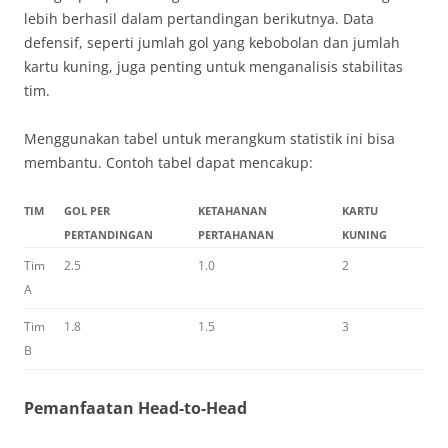
lebih berhasil dalam pertandingan berikutnya. Data
defensif, seperti jumlah gol yang kebobolan dan jumlah
kartu kuning, juga penting untuk menganalisis stabilitas
tim.
Menggunakan tabel untuk merangkum statistik ini bisa
membantu. Contoh tabel dapat mencakup:
TIM
GOL PER
KETAHANAN
KARTU
PERTANDINGAN
PERTAHANAN
KUNING
Tim
2.5
1.0
2
A
Tim
1.8
1.5
3
B
Pemanfaatan Head-to-Head