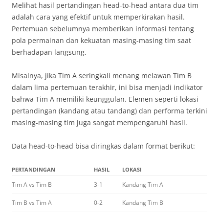
Melihat hasil pertandingan head-to-head antara dua tim
adalah cara yang efektif untuk memperkirakan hasil.
Pertemuan sebelumnya memberikan informasi tentang
pola permainan dan kekuatan masing-masing tim saat
berhadapan langsung.
Misalnya, jika Tim A seringkali menang melawan Tim B
dalam lima pertemuan terakhir, ini bisa menjadi indikator
bahwa Tim A memiliki keunggulan. Elemen seperti lokasi
pertandingan (kandang atau tandang) dan performa terkini
masing-masing tim juga sangat mempengaruhi hasil.
Data head-to-head bisa diringkas dalam format berikut:
PERTANDINGAN
HASIL
LOKASI
Tim A vs Tim B
3-1
Kandang Tim A
Tim B vs Tim A
0-2
Kandang Tim B