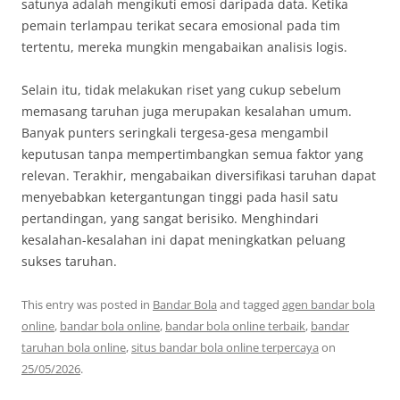
satunya adalah mengikuti emosi daripada data. Ketika
pemain terlampau terikat secara emosional pada tim
tertentu, mereka mungkin mengabaikan analisis logis.
Selain itu, tidak melakukan riset yang cukup sebelum
memasang taruhan juga merupakan kesalahan umum.
Banyak punters seringkali tergesa-gesa mengambil
keputusan tanpa mempertimbangkan semua faktor yang
relevan. Terakhir, mengabaikan diversifikasi taruhan dapat
menyebabkan ketergantungan tinggi pada hasil satu
pertandingan, yang sangat berisiko. Menghindari
kesalahan-kesalahan ini dapat meningkatkan peluang
sukses taruhan.
This entry was posted in
Bandar Bola
and tagged
agen bandar bola
online
,
bandar bola online
,
bandar bola online terbaik
,
bandar
taruhan bola online
,
situs bandar bola online terpercaya
on
25/05/2026
.