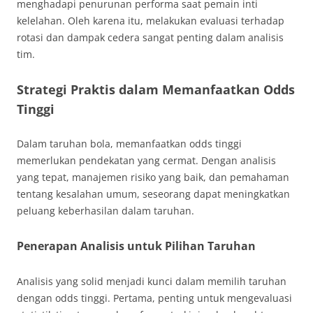
menghadapi penurunan performa saat pemain inti
kelelahan. Oleh karena itu, melakukan evaluasi terhadap
rotasi dan dampak cedera sangat penting dalam analisis
tim.
Strategi Praktis dalam Memanfaatkan Odds
Tinggi
Dalam taruhan bola, memanfaatkan odds tinggi
memerlukan pendekatan yang cermat. Dengan analisis
yang tepat, manajemen risiko yang baik, dan pemahaman
tentang kesalahan umum, seseorang dapat meningkatkan
peluang keberhasilan dalam taruhan.
Penerapan Analisis untuk Pilihan Taruhan
Analisis yang solid menjadi kunci dalam memilih taruhan
dengan odds tinggi. Pertama, penting untuk mengevaluasi