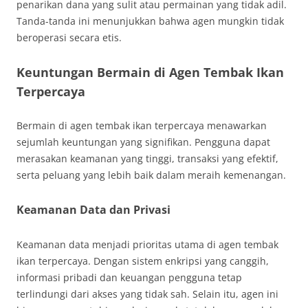
penarikan dana yang sulit atau permainan yang tidak adil.
Tanda-tanda ini menunjukkan bahwa agen mungkin tidak
beroperasi secara etis.
Keuntungan Bermain di Agen Tembak Ikan
Terpercaya
Bermain di agen tembak ikan terpercaya menawarkan
sejumlah keuntungan yang signifikan. Pengguna dapat
merasakan keamanan yang tinggi, transaksi yang efektif,
serta peluang yang lebih baik dalam meraih kemenangan.
Keamanan Data dan Privasi
Keamanan data menjadi prioritas utama di agen tembak
ikan terpercaya. Dengan sistem enkripsi yang canggih,
informasi pribadi dan keuangan pengguna tetap
terlindungi dari akses yang tidak sah. Selain itu, agen ini