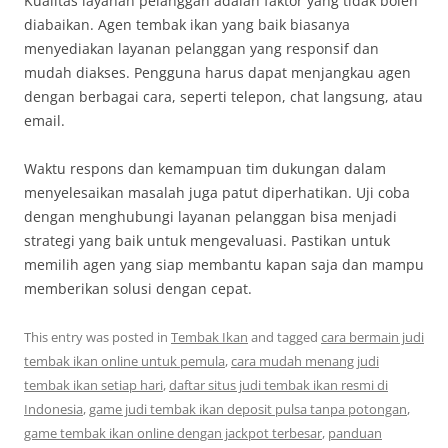
Kualitas layanan pelanggan adalah faktor yang tidak boleh
diabaikan. Agen tembak ikan yang baik biasanya
menyediakan layanan pelanggan yang responsif dan
mudah diakses. Pengguna harus dapat menjangkau agen
dengan berbagai cara, seperti telepon, chat langsung, atau
email.
Waktu respons dan kemampuan tim dukungan dalam
menyelesaikan masalah juga patut diperhatikan. Uji coba
dengan menghubungi layanan pelanggan bisa menjadi
strategi yang baik untuk mengevaluasi. Pastikan untuk
memilih agen yang siap membantu kapan saja dan mampu
memberikan solusi dengan cepat.
This entry was posted in
Tembak Ikan
and tagged
cara bermain judi
tembak ikan online untuk pemula
,
cara mudah menang judi
tembak ikan setiap hari
,
daftar situs judi tembak ikan resmi di
Indonesia
,
game judi tembak ikan deposit pulsa tanpa potongan
,
game tembak ikan online dengan jackpot terbesar
,
panduan