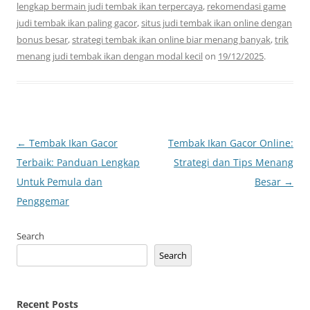
lengkap bermain judi tembak ikan terpercaya
,
rekomendasi game
judi tembak ikan paling gacor
,
situs judi tembak ikan online dengan
bonus besar
,
strategi tembak ikan online biar menang banyak
,
trik
menang judi tembak ikan dengan modal kecil
on
19/12/2025
.
Post
←
Tembak Ikan Gacor
Tembak Ikan Gacor Online:
navigation
Terbaik: Panduan Lengkap
Strategi dan Tips Menang
Untuk Pemula dan
Besar
→
Penggemar
Search
Search
Recent Posts