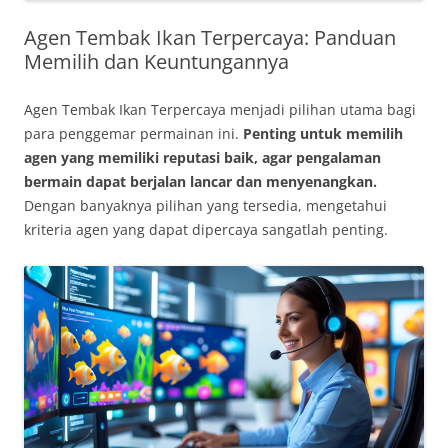
Agen Tembak Ikan Terpercaya: Panduan
Memilih dan Keuntungannya
Agen Tembak Ikan Terpercaya menjadi pilihan utama bagi
para penggemar permainan ini.
Penting untuk memilih
agen yang memiliki reputasi baik, agar pengalaman
bermain dapat berjalan lancar dan menyenangkan.
Dengan banyaknya pilihan yang tersedia, mengetahui
kriteria agen yang dapat dipercaya sangatlah penting.