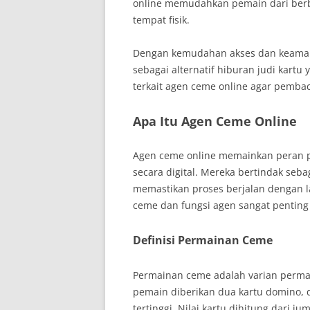
online memudahkan pemain dari berb
tempat fisik.
Dengan kemudahan akses dan keamana
sebagai alternatif hiburan judi kartu 
terkait agen ceme online agar pemba
Apa Itu Agen Ceme Online
Agen ceme online memainkan peran 
secara digital. Mereka bertindak seb
memastikan proses berjalan dengan 
ceme dan fungsi agen sangat penting 
Definisi Permainan Ceme
Permainan ceme adalah varian permai
pemain diberikan dua kartu domino, 
tertinggi. Nilai kartu dihitung dari 