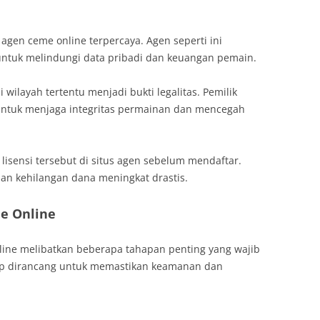
gen ceme online terpercaya. Agen seperti ini
untuk melindungi data pribadi dan keuangan pemain.
i wilayah tertentu menjadi bukti legalitas. Pemilik
t untuk menjaga integritas permainan dan mencegah
isensi tersebut di situs agen sebelum mendaftar.
 dan kehilangan dana meningkat drastis.
e Online
ine melibatkan beberapa tahapan penting yang wajib
ahap dirancang untuk memastikan keamanan dan