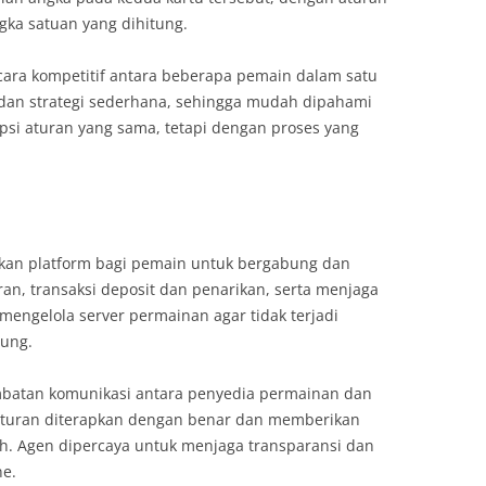
ngka satuan yang dihitung.
cara kompetitif antara beberapa pemain dalam satu
dan strategi sederhana, sehingga mudah dipahami
psi aturan yang sama, tetapi dengan proses yang
kan platform bagi pemain untuk bergabung dan
an, transaksi deposit dan penarikan, serta menjaga
engelola server permainan agar tidak terjadi
sung.
jembatan komunikasi antara penyedia permainan dan
turan diterapkan dengan benar dan memberikan
ah. Agen dipercaya untuk menjaga transparansi dan
ne.