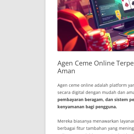
Agen Ceme Online Terpe
Aman
Agen ceme online adalah platform 
secara digital dengan mudah dan am
pembayaran beragam, dan sistem p
kenyamanan bagi pengguna.
Mereka biasanya menawarkan layanan
berbagai fitur tambahan yang menin