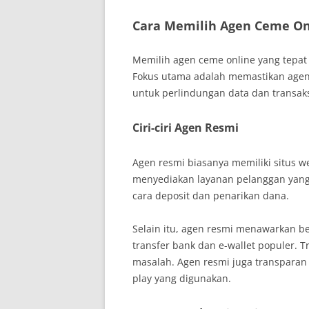
Cara Memilih Agen Ceme On
Memilih agen ceme online yang tepa
Fokus utama adalah memastikan agen
untuk perlindungan data dan transaks
Ciri-ciri Agen Resmi
Agen resmi biasanya memiliki situs 
menyediakan layanan pelanggan yang 
cara deposit dan penarikan dana.
Selain itu, agen resmi menawarkan b
transfer bank dan e-wallet populer. T
masalah. Agen resmi juga transparan
play yang digunakan.