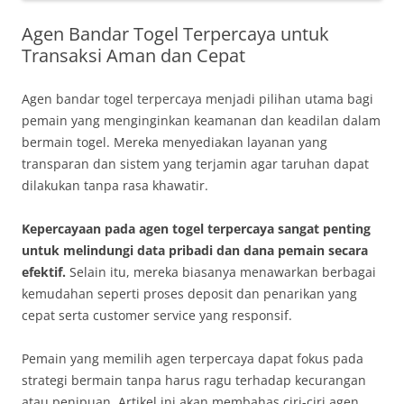
Agen Bandar Togel Terpercaya untuk
Transaksi Aman dan Cepat
Agen bandar togel terpercaya menjadi pilihan utama bagi
pemain yang menginginkan keamanan dan keadilan dalam
bermain togel. Mereka menyediakan layanan yang
transparan dan sistem yang terjamin agar taruhan dapat
dilakukan tanpa rasa khawatir.
Kepercayaan pada agen togel terpercaya sangat penting
untuk melindungi data pribadi dan dana pemain secara
efektif.
Selain itu, mereka biasanya menawarkan berbagai
kemudahan seperti proses deposit dan penarikan yang
cepat serta customer service yang responsif.
Pemain yang memilih agen terpercaya dapat fokus pada
strategi bermain tanpa harus ragu terhadap kecurangan
atau penipuan. Artikel ini akan membahas ciri-ciri agen