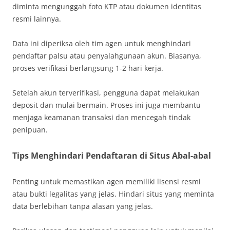
diminta mengunggah foto KTP atau dokumen identitas
resmi lainnya.
Data ini diperiksa oleh tim agen untuk menghindari
pendaftar palsu atau penyalahgunaan akun. Biasanya,
proses verifikasi berlangsung 1-2 hari kerja.
Setelah akun terverifikasi, pengguna dapat melakukan
deposit dan mulai bermain. Proses ini juga membantu
menjaga keamanan transaksi dan mencegah tindak
penipuan.
Tips Menghindari Pendaftaran di Situs Abal-abal
Penting untuk memastikan agen memiliki lisensi resmi
atau bukti legalitas yang jelas. Hindari situs yang meminta
data berlebihan tanpa alasan yang jelas.