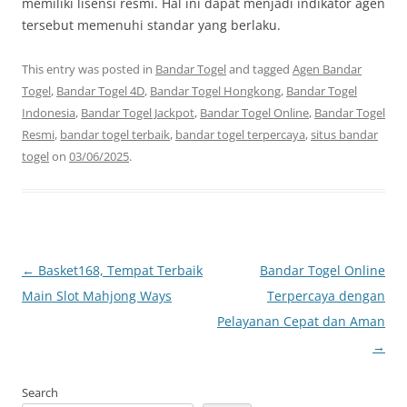
memiliki lisensi resmi. Hal ini dapat menjadi indikator agen
tersebut memenuhi standar yang berlaku.
This entry was posted in
Bandar Togel
and tagged
Agen Bandar
Togel
,
Bandar Togel 4D
,
Bandar Togel Hongkong
,
Bandar Togel
Indonesia
,
Bandar Togel Jackpot
,
Bandar Togel Online
,
Bandar Togel
Resmi
,
bandar togel terbaik
,
bandar togel terpercaya
,
situs bandar
togel
on
03/06/2025
.
Post
←
Basket168, Tempat Terbaik
Bandar Togel Online
navigation
Main Slot Mahjong Ways
Terpercaya dengan
Pelayanan Cepat dan Aman
→
Search