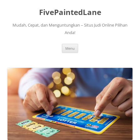
FivePaintedLane
Mudah, Cepat, dan Menguntungkan – Situs Judi Online Pilihan
Anda!
Skip
Menu
to
content