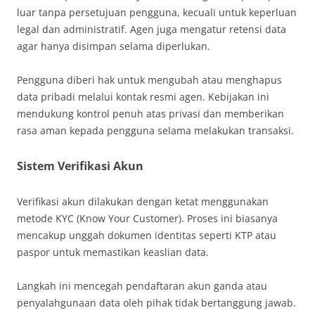
luar tanpa persetujuan pengguna, kecuali untuk keperluan
legal dan administratif. Agen juga mengatur retensi data
agar hanya disimpan selama diperlukan.
Pengguna diberi hak untuk mengubah atau menghapus
data pribadi melalui kontak resmi agen. Kebijakan ini
mendukung kontrol penuh atas privasi dan memberikan
rasa aman kepada pengguna selama melakukan transaksi.
Sistem Verifikasi Akun
Verifikasi akun dilakukan dengan ketat menggunakan
metode KYC (Know Your Customer). Proses ini biasanya
mencakup unggah dokumen identitas seperti KTP atau
paspor untuk memastikan keaslian data.
Langkah ini mencegah pendaftaran akun ganda atau
penyalahgunaan data oleh pihak tidak bertanggung jawab.