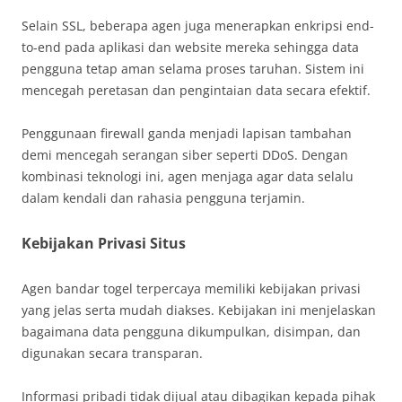
Selain SSL, beberapa agen juga menerapkan enkripsi end-
to-end pada aplikasi dan website mereka sehingga data
pengguna tetap aman selama proses taruhan. Sistem ini
mencegah peretasan dan pengintaian data secara efektif.
Penggunaan firewall ganda menjadi lapisan tambahan
demi mencegah serangan siber seperti DDoS. Dengan
kombinasi teknologi ini, agen menjaga agar data selalu
dalam kendali dan rahasia pengguna terjamin.
Kebijakan Privasi Situs
Agen bandar togel terpercaya memiliki kebijakan privasi
yang jelas serta mudah diakses. Kebijakan ini menjelaskan
bagaimana data pengguna dikumpulkan, disimpan, dan
digunakan secara transparan.
Informasi pribadi tidak dijual atau dibagikan kepada pihak