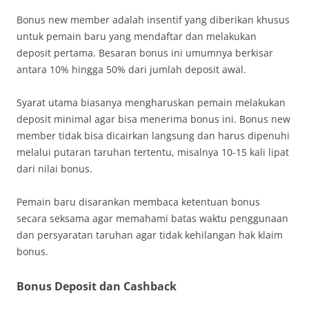
Bonus new member adalah insentif yang diberikan khusus
untuk pemain baru yang mendaftar dan melakukan
deposit pertama. Besaran bonus ini umumnya berkisar
antara 10% hingga 50% dari jumlah deposit awal.
Syarat utama biasanya mengharuskan pemain melakukan
deposit minimal agar bisa menerima bonus ini. Bonus new
member tidak bisa dicairkan langsung dan harus dipenuhi
melalui putaran taruhan tertentu, misalnya 10-15 kali lipat
dari nilai bonus.
Pemain baru disarankan membaca ketentuan bonus
secara seksama agar memahami batas waktu penggunaan
dan persyaratan taruhan agar tidak kehilangan hak klaim
bonus.
Bonus Deposit dan Cashback