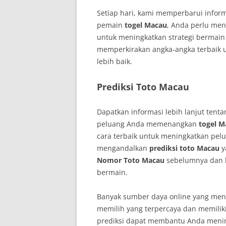
Setiap hari, kami memperbarui infor
pemain
togel Macau
, Anda perlu men
untuk meningkatkan strategi bermain
memperkirakan angka-angka terbaik 
lebih baik.
Prediksi Toto Macau
Dapatkan informasi lebih lanjut tent
peluang Anda memenangkan
togel M
cara terbaik untuk meningkatkan pel
mengandalkan
prediksi toto Macau
y
Nomor Toto Macau
sebelumnya dan 
bermain.
Banyak sumber daya online yang me
memilih yang terpercaya dan memilik
prediksi dapat membantu Anda menin