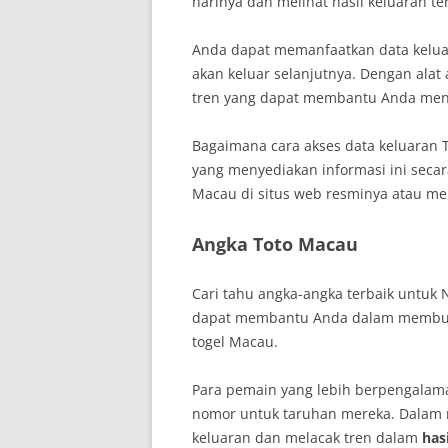
harinya dan melihat hasil keluaran ter
Anda dapat memanfaatkan data kelua
akan keluar selanjutnya. Dengan alat
tren yang dapat membantu Anda men
Bagaimana cara akses data keluaran 
yang menyediakan informasi ini seca
Macau di situs web resminya atau mela
Angka Toto Macau
Cari tahu angka-angka terbaik untuk 
dapat membantu Anda dalam membuat
togel Macau.
Para pemain yang lebih berpengalaman
nomor untuk taruhan mereka. Dalam 
keluaran dan melacak tren dalam
has