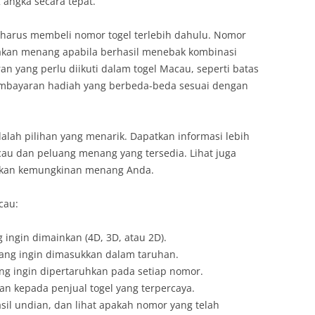
angka secara tepat.
harus membeli nomor togel terlebih dahulu. Nomor
 akan menang apabila berhasil menebak kombinasi
an yang perlu diikuti dalam togel Macau, seperti batas
mbayaran hadiah yang berbeda-beda sesuai dengan
alah pilihan yang menarik. Dapatkan informasi lebih
cau dan peluang menang yang tersedia. Lihat juga
atkan kemungkinan menang Anda.
cau:
g ingin dimainkan (4D, 3D, atau 2D).
yang ingin dimasukkan dalam taruhan.
ng ingin dipertaruhkan pada setiap nomor.
n kepada penjual togel yang terpercaya.
l undian, dan lihat apakah nomor yang telah