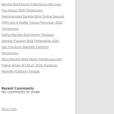
Bandar Bola Resmi Piala Dunia dan Liga
Top Eropa 2026 Terpercaya
Rekomendasi Bandar Bola Online Deposit
QRIS dan E-Wallet Tanpa Potongan 2026
Terpercaya
Daftar Bandar Bola Resmi Terbesar
dengan Pasaran Bola Terlengkap 2026
dan Panduan Memilih Platform
Terpercaya
Situs Bandar Bola Resmi Terpercaya dan
Paling Aman di Tahun 2026: Panduan
Memilih Platform Terbaik
Recent Comments
No comments to show.
Situs Toto