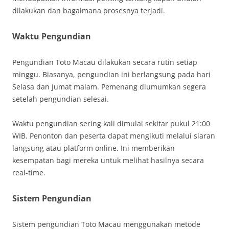
dilakukan dan bagaimana prosesnya terjadi.
Waktu Pengundian
Pengundian Toto Macau dilakukan secara rutin setiap
minggu. Biasanya, pengundian ini berlangsung pada hari
Selasa dan Jumat malam. Pemenang diumumkan segera
setelah pengundian selesai.
Waktu pengundian sering kali dimulai sekitar pukul 21:00
WIB. Penonton dan peserta dapat mengikuti melalui siaran
langsung atau platform online. Ini memberikan
kesempatan bagi mereka untuk melihat hasilnya secara
real-time.
Sistem Pengundian
Sistem pengundian Toto Macau menggunakan metode