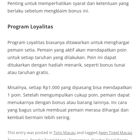
Penting untuk memperhatikan syarat dan ketentuan yang
berlaku sebelum mengklaim bonus ini.
Program Loyalitas
Program Loyalitas biasanya ditawarkan untuk menghargai
pemain setia. Pemain yang aktif akan mendapatkan poin
untuk setiap taruhan yang dilakukan. Poin ini dapat
ditukarkan dengan hadiah menarik, seperti bonus tunai
atau taruhan gratis.
Misalnya, setiap Rp1.000 yang dipasang bisa mendapatkan
1 poin. Setelah mengumpulkan cukup poin, pemain dapat
menukarnya dengan bonus atau barang lainnya. Ini cara
yang bagus untuk membuat pemain merasa dihargai dan
kembali bermain lebih sering.
This entry was posted in
Toto Macau
and tagged
Agen Togel Macau
Terpercaya
,
Bandar Togel Macau Terpercaya
,
Bandar Togel Resmi