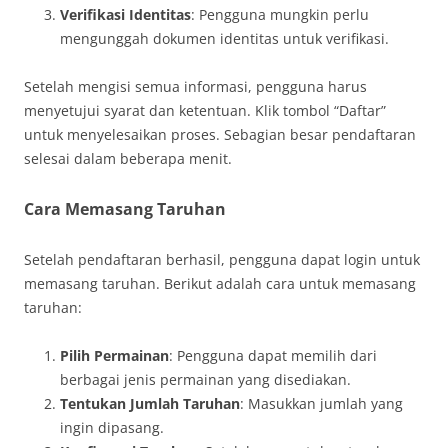
Verifikasi Identitas
: Pengguna mungkin perlu
mengunggah dokumen identitas untuk verifikasi.
Setelah mengisi semua informasi, pengguna harus
menyetujui syarat dan ketentuan. Klik tombol “Daftar”
untuk menyelesaikan proses. Sebagian besar pendaftaran
selesai dalam beberapa menit.
Cara Memasang Taruhan
Setelah pendaftaran berhasil, pengguna dapat login untuk
memasang taruhan. Berikut adalah cara untuk memasang
taruhan:
Pilih Permainan
: Pengguna dapat memilih dari
berbagai jenis permainan yang disediakan.
Tentukan Jumlah Taruhan
: Masukkan jumlah yang
ingin dipasang.