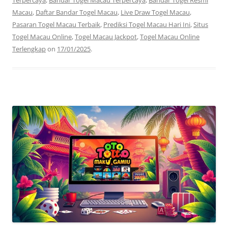
Macau
,
Daftar Bandar Togel Macau
,
Live Draw Togel Macau
,
Pasaran Togel Macau Terbaik
,
Prediksi Togel Macau Hari Ini
,
Situs
Togel Macau Online
,
Togel Macau Jackpot
,
Togel Macau Online
Terlengkap
on
17/01/2025
.