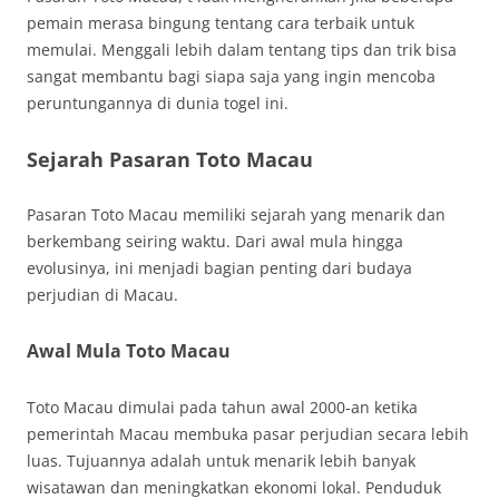
pemain merasa bingung tentang cara terbaik untuk
memulai. Menggali lebih dalam tentang tips dan trik bisa
sangat membantu bagi siapa saja yang ingin mencoba
peruntungannya di dunia togel ini.
Sejarah Pasaran Toto Macau
Pasaran Toto Macau memiliki sejarah yang menarik dan
berkembang seiring waktu. Dari awal mula hingga
evolusinya, ini menjadi bagian penting dari budaya
perjudian di Macau.
Awal Mula Toto Macau
Toto Macau dimulai pada tahun awal 2000-an ketika
pemerintah Macau membuka pasar perjudian secara lebih
luas. Tujuannya adalah untuk menarik lebih banyak
wisatawan dan meningkatkan ekonomi lokal. Penduduk