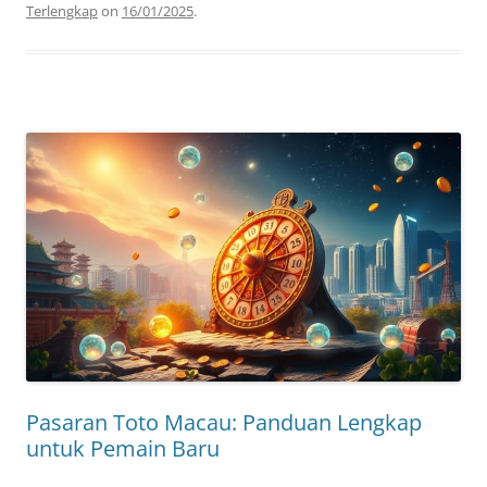
Terlengkap
on
16/01/2025
.
Pasaran Toto Macau: Panduan Lengkap
untuk Pemain Baru