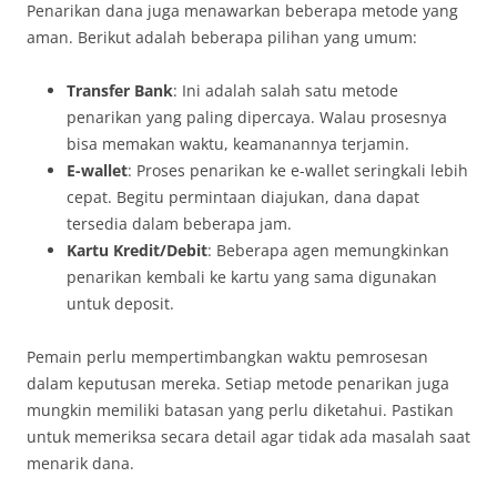
Penarikan dana juga menawarkan beberapa metode yang
aman. Berikut adalah beberapa pilihan yang umum:
Transfer Bank
: Ini adalah salah satu metode
penarikan yang paling dipercaya. Walau prosesnya
bisa memakan waktu, keamanannya terjamin.
E-wallet
: Proses penarikan ke e-wallet seringkali lebih
cepat. Begitu permintaan diajukan, dana dapat
tersedia dalam beberapa jam.
Kartu Kredit/Debit
: Beberapa agen memungkinkan
penarikan kembali ke kartu yang sama digunakan
untuk deposit.
Pemain perlu mempertimbangkan waktu pemrosesan
dalam keputusan mereka. Setiap metode penarikan juga
mungkin memiliki batasan yang perlu diketahui. Pastikan
untuk memeriksa secara detail agar tidak ada masalah saat
menarik dana.