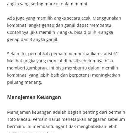
angka yang sering muncul dalam mimpi.
Ada juga yang memilih angka secara acak. Menggunakan
kombinasi angka genap dan ganjil dapat membantu.
Contohnya, jika memilih 7 angka, bisa dipilih 4 angka
genap dan 3 angka ganjil.
Selain itu, pernahkah pemain memperhatikan statistik?
Melihat angka yang muncul di hasil sebelumnya bisa
memberi gambaran. Ini bisa membantu dalam memilih
kombinasi yang lebih baik dan berpotensi meningkatkan
peluang menang.
Manajemen Keuangan
Manajemen keuangan adalah bagian penting dari bermain
Toto Macau. Pemain harus menetapkan anggaran sebelum
bermain. Ini membantu agar tidak menghabiskan lebih