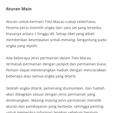
Aturan Main
Aturan untuk bermain Toto Macau cukup sederhana.
Peserta perlu memilih angka dari satu set yang tersedia,
biasanya antara 1 hingga 49. Setiap tiket yang dibeli
memberikan kesempatan untuk menang, bergantung pada
angka yang dipilih.
Ada beberapa jenis permainan dalam Toto Macau,
termasuk permainan dengan jackpot dan permainan biasa.
Pemain dapat memenangkan hadiah dengan mencocokkan
beberapa atau semua angka yang ditarik.
Setelah angka ditarik, pemenang diumumkan, dan hadiah
akan dibagikan sesuai dengan jenis permainan yang
dimenangkan. Masing-masing jenis permainan memiliki
aturan dan pembayaran yang berbeda, sehingga penting
untuk memeriksa informasi lengkap sebelum bermain.