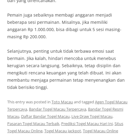
dari yang direncanakan.
Pemain juga sebaiknya membagi anggaran menjadi
beberapa sesi permainan. Misalnya, jika memiliki
anggaran Rp 1.000.000, bisa dibagi untuk 5 sesi masing-
masing Rp 200.000.
Selanjutnya, penting untuk tidak terbawa emosi saat
bermain. Jika kalah, hindari mencoba untuk menebus
kerugian secara langsung. Sebaiknya, tetap disiplin dan
mengikuti rencana keuangan yang telah dibuat. Ini akan
membantu menjaga permainan tetap menyenangkan dan
tidak berisiko tinggi.
This entry was posted in
Toto Macau
and tagged
Agen Togel Macau
Terpercaya
,
Bandar Togel Macau Terpercaya
,
Bandar Togel Resmi
Macau
,
Daftar Bandar Togel Macau
,
Live Draw Togel Macau
,
Pasaran Togel Macau Terbaik
,
Prediksi Togel Macau Hari Ini
,
Situs
Togel Macau Online
,
Togel Macau Jackpot
,
Togel Macau Online