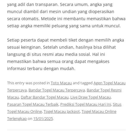
yang adil dan transparan. Secara umum, angka yang
muncul diambil dari mesin undian yang dioperasikan
secara otomatis. Metode ini membantu memastikan bahwa
setiap angka memiliki peluang yang sama untuk muncul.
Setiap peserta dapat membeli tiket dengan memilih angka
sesuai keinginan. Setelah undian, hasilnya bisa dilihat
langsung di situs resmi atau media sosial. Hal ini
memastikan bahwa semua orang dapat mengakses
informasi terbaru dengan mudah.
This entry was posted in
Toto Macau
and tagged
Agen Togel Macau
Terpercaya
,
Bandar Togel Macau Terpercaya
,
Bandar Togel Resmi
Macau
,
Daftar Bandar Togel Macau
,
Live Draw Togel Macau
,
Pasaran Togel Macau Terbaik
,
Prediksi Togel Macau Hari Ini
,
Situs
Togel Macau Online
,
Togel Macau Jackpot
,
Togel Macau Online
Terlengkap
on
15/01/2025
.