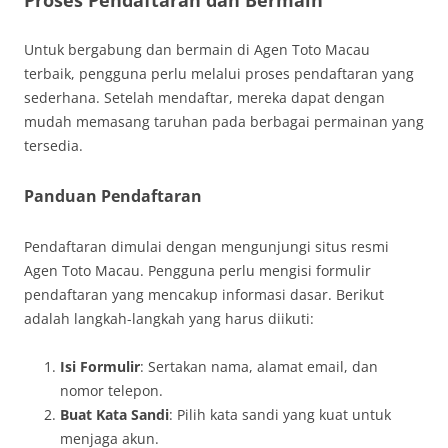
Untuk bergabung dan bermain di Agen Toto Macau
terbaik, pengguna perlu melalui proses pendaftaran yang
sederhana. Setelah mendaftar, mereka dapat dengan
mudah memasang taruhan pada berbagai permainan yang
tersedia.
Panduan Pendaftaran
Pendaftaran dimulai dengan mengunjungi situs resmi
Agen Toto Macau. Pengguna perlu mengisi formulir
pendaftaran yang mencakup informasi dasar. Berikut
adalah langkah-langkah yang harus diikuti:
Isi Formulir
: Sertakan nama, alamat email, dan
nomor telepon.
Buat Kata Sandi
: Pilih kata sandi yang kuat untuk
menjaga akun.