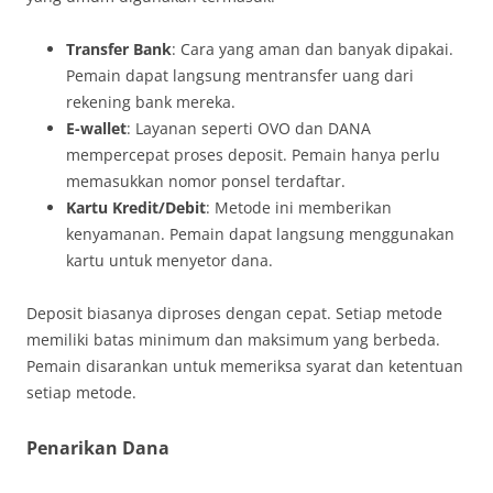
Transfer Bank
: Cara yang aman dan banyak dipakai.
Pemain dapat langsung mentransfer uang dari
rekening bank mereka.
E-wallet
: Layanan seperti OVO dan DANA
mempercepat proses deposit. Pemain hanya perlu
memasukkan nomor ponsel terdaftar.
Kartu Kredit/Debit
: Metode ini memberikan
kenyamanan. Pemain dapat langsung menggunakan
kartu untuk menyetor dana.
Deposit biasanya diproses dengan cepat. Setiap metode
memiliki batas minimum dan maksimum yang berbeda.
Pemain disarankan untuk memeriksa syarat dan ketentuan
setiap metode.
Penarikan Dana