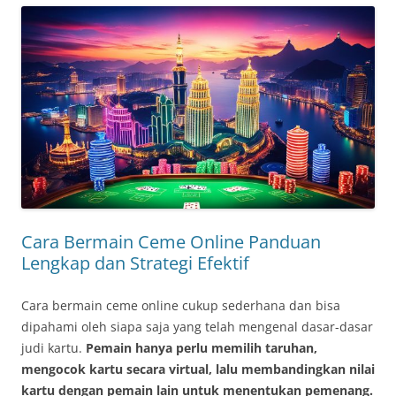
Cara Bermain Ceme Online Panduan
Lengkap dan Strategi Efektif
Cara bermain ceme online cukup sederhana dan bisa
dipahami oleh siapa saja yang telah mengenal dasar-dasar
judi kartu.
Pemain hanya perlu memilih taruhan,
mengocok kartu secara virtual, lalu membandingkan nilai
kartu dengan pemain lain untuk menentukan pemenang.