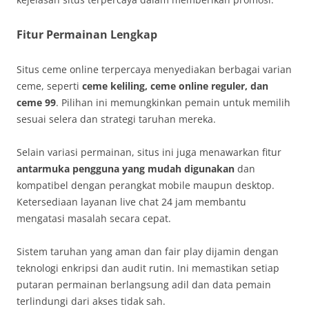
Fitur Permainan Lengkap
Situs ceme online terpercaya menyediakan berbagai varian
ceme, seperti
ceme keliling, ceme online reguler, dan
ceme 99
. Pilihan ini memungkinkan pemain untuk memilih
sesuai selera dan strategi taruhan mereka.
Selain variasi permainan, situs ini juga menawarkan fitur
antarmuka pengguna yang mudah digunakan
dan
kompatibel dengan perangkat mobile maupun desktop.
Ketersediaan layanan live chat 24 jam membantu
mengatasi masalah secara cepat.
Sistem taruhan yang aman dan fair play dijamin dengan
teknologi enkripsi dan audit rutin. Ini memastikan setiap
putaran permainan berlangsung adil dan data pemain
terlindungi dari akses tidak sah.