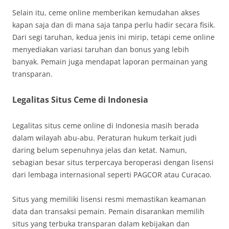
Selain itu, ceme online memberikan kemudahan akses
kapan saja dan di mana saja tanpa perlu hadir secara fisik.
Dari segi taruhan, kedua jenis ini mirip, tetapi ceme online
menyediakan variasi taruhan dan bonus yang lebih
banyak. Pemain juga mendapat laporan permainan yang
transparan.
Legalitas Situs Ceme di Indonesia
Legalitas situs ceme online di Indonesia masih berada
dalam wilayah abu-abu. Peraturan hukum terkait judi
daring belum sepenuhnya jelas dan ketat. Namun,
sebagian besar situs terpercaya beroperasi dengan lisensi
dari lembaga internasional seperti PAGCOR atau Curacao.
Situs yang memiliki lisensi resmi memastikan keamanan
data dan transaksi pemain. Pemain disarankan memilih
situs yang terbuka transparan dalam kebijakan dan