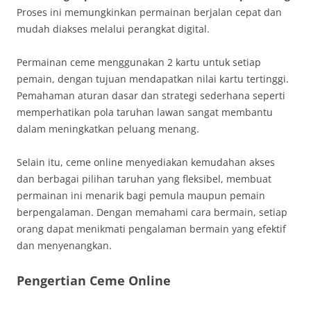
Proses ini memungkinkan permainan berjalan cepat dan
mudah diakses melalui perangkat digital.
Permainan ceme menggunakan 2 kartu untuk setiap
pemain, dengan tujuan mendapatkan nilai kartu tertinggi.
Pemahaman aturan dasar dan strategi sederhana seperti
memperhatikan pola taruhan lawan sangat membantu
dalam meningkatkan peluang menang.
Selain itu, ceme online menyediakan kemudahan akses
dan berbagai pilihan taruhan yang fleksibel, membuat
permainan ini menarik bagi pemula maupun pemain
berpengalaman. Dengan memahami cara bermain, setiap
orang dapat menikmati pengalaman bermain yang efektif
dan menyenangkan.
Pengertian Ceme Online