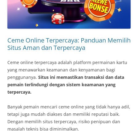
Ceme Online Terpercaya: Panduan Memilih
Situs Aman dan Terpercaya
Ceme online terpercaya adalah platform permainan kartu
yang menawarkan keamanan dan kenyamanan bagi
penggunanya.
Situs ini memastikan transaksi dan data
pemain terlindungi dengan sistem keamanan yang
terpercaya.
Banyak pemain mencari ceme online yang tidak hanya adil,
tetapi juga mudah diakses dan memiliki reputasi baik.
Dengan memilih situs terpercaya, risiko penipuan dan
masalah teknis bisa diminimalkan.