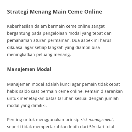
Strategi Menang Main Ceme Online
Keberhasilan dalam bermain ceme online sangat
bergantung pada pengelolaan modal yang tepat dan
pemahaman aturan permainan. Dua aspek ini harus
dikuasai agar setiap langkah yang diambil bisa
meningkatkan peluang menang.
Manajemen Modal
Manajemen modal adalah kunci agar pemain tidak cepat
habis saldo saat bermain ceme online. Pemain disarankan
untuk menetapkan batas taruhan sesuai dengan jumlah
modal yang dimiliki.
Penting untuk menggunakan prinsip
risk management
,
seperti tidak mempertaruhkan lebih dari 5% dari total