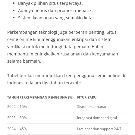
Banyak pilihan situs terpercaya.
Adanya bonus dan promosi menarik.
Sistem keamanan yang semakin ketat.
Perkembangan teknologi juga berperan penting. Situs
ceme online kini menggunakan enkripsi dan sistem
verifikasi untuk melindungi data pemain. Hal ini
membantu meningkatkan rasa aman dan kenyamanan
selama bermain.
Tabel berikut menunjukkan tren pengguna ceme online di
Indonesia dalam tiga tahun terakhir:
TAHUN
PERKEMBANGAN PENGGUNA (%)
FITUR BARU
2022
15%
Sistem keamanan
2023
30%
Integrasi dompet digital
2024
45%
Live chat dan support 24/7